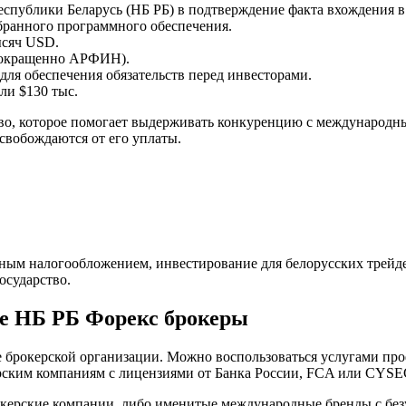
спублики Беларусь (НБ РБ) в подтверждение факта вхождения в 
ранного программного обеспечения.
ысяч USD.
сокращенно АРФИН).
ля обеспечения обязательств перед инвесторами.
ли $130 тыс.
о, которое помогает выдерживать конкуренцию с международным
свобождаются от его уплаты.
нным налогообложением, инвестирование для белорусских трей
осударство.
е НБ РБ Форекс брокеры
е брокерской организации. Можно воспользоваться услугами п
ерским компаниям с лицензиями от Банка России, FCA или CYSE
рокерские компании, либо именитые международные бренды с бе