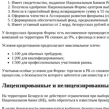
Имеет свидетельство, выданное Национальным Банком Ре
Получила одобрение Национальным Форекс-центром выб
Внесла в гарантийный фонд возвращаемую сумму в 55 т
Оформила членство в Ассоциации развития финрынка (
Сформировала обеспечительный фонд, предназначенный д
Имеет уставный капитал от 2 млрд. белорусских рублей и
У белорусских брокеров Форекс есть несомненное преимуществ
компаний на территории РБ снижен до 9%, а физлица и вовсе о
Условия кредитования предполагают максимальное плечо:
1:100 для обычных трейдеров;
1:200 для квалифицированных;
1:500 для профессиональных участников рынка.
Учитывая особые условия для Форекс торговли в РБ со сниже
процессом, о безопасности которого заботится сам инвестор и г
Лицензированные и нелицензированны
На территории Беларуси не действуют ограничения при выбор
Национальном банке (НБ), либо обратиться к известным брок
В целях безопасности рекомендуется выбирать белорусские б