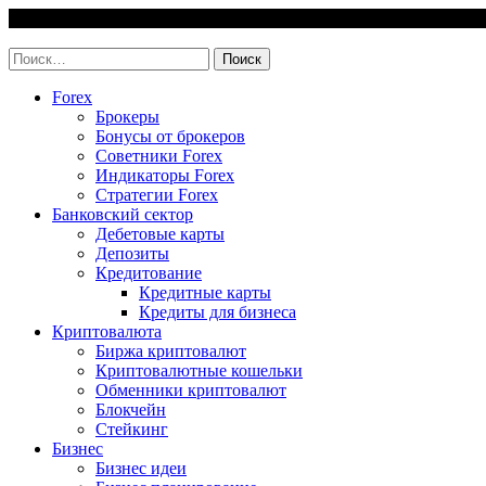
Skip
7 August, 2026
to
invest-easy.ru
content
Найти:
Forex
Брокеры
Бонусы от брокеров
Советники Forex
Индикаторы Forex
Стратегии Forex
Банковский сектор
Дебетовые карты
Депозиты
Кредитование
Кредитные карты
Кредиты для бизнеса
Криптовалюта
Биржа криптовалют
Криптовалютные кошельки
Обменники криптовалют
Блокчейн
Стейкинг
Бизнес
Бизнес идеи