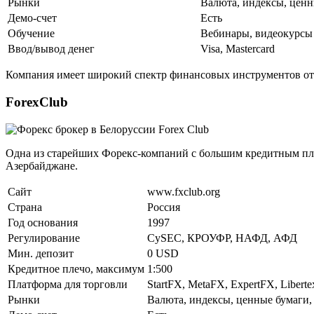
Рынки
Валюта, индексы, ценн
Демо-счет
Есть
Обучение
Вебинары, видеокурсы
Ввод/вывод денег
Visa, Mastercard
Компания имеет широкий спектр финансовых инструментов от 
ForexClub
Одна из старейших Форекс-компаний с большим кредитным пле
Азербайджане.
Сайт
www.fxclub.org
Страна
Россия
Год основания
1997
Регулирование
CySEC, КРОУФР, НАФД, АФД
Мин. депозит
0 USD
Кредитное плечо, максимум
1:500
Платформа для торговли
StartFX, MetaFX, ExpertFX, Liberte
Рынки
Валюта, индексы, ценные бумаги,