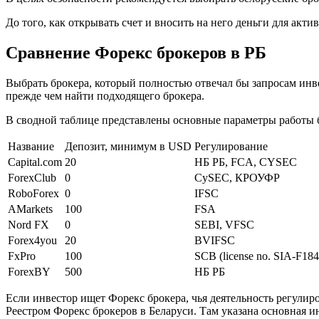
До того, как открывать счет и вносить на него деньги для акт
Сравнение Форекс брокеров в РБ
Выбрать брокера, который полностью отвечал бы запросам инве
прежде чем найти подходящего брокера.
В сводной таблице представлены основные параметры работы 
Название
Депозит, минимум в USD
Регулирование
Capital.com
20
НБ РБ, FCA, CYSEC
ForexClub
0
CySEC, КРОУФР
RoboForex
0
IFSC
AMarkets
100
FSA
Nord FX
0
SEBI, VFSC
Forex4you
20
BVIFSC
FxPro
100
SCB (license no. SIA-F184
ForexBY
500
НБ РБ
Если инвестор ищет Форекс брокера, чья деятельность регули
Реестром Форекс брокеров в Беларуси. Там указана основная и