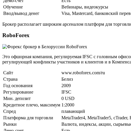
Демо-счет
Есть
Обучение
Вебинары, видеокурсы
Ввод/вывод денег
Visa, Mastercard, банковский пере
Брокер располагает широким арсеналом платформ для торговл
RoboForex
Это офшорная компания, регулируемая IFSC с головным офисом 
регулирующей конфликты участников и клиентов и в Компенса
Сайт
www.roboforex.com/ru
Страна
Белиз
Год основания
2009
Регулирование
IFSC
Мин. депозит
0 USD
Кредитное плечо, максимум
1:2000
Спред
плавающий
Платформа для торговли
MetaTrader4, MetaTrader5, cTrader, 
Рынки
Валюта, индексы, акции, сырьевы
Демо-счет
Есть