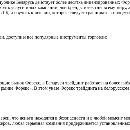
публике Беларусь действует более десятка лицензированных Форе
рать услуги иных компаний, чьи бренды известны всему миру, а
в РБ, и изучить критерии, которые следует сравнивать в процес
ии, доступны все популярные инструменты торговли:
щие рынок Форекс, в Беларуси трейдинг работает на более гибк
 рынке Форекс». В этом указе Форекс трейдинга на белорусском
верен, что деньги находятся в безопасности и в любой момент м
еров, любая серьезная компания придерживается установленных