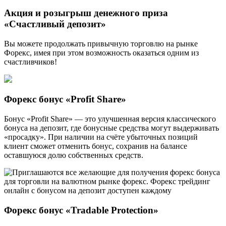
Акция и розыгрыш денежного приза
«Счастливый депозит»
Вы можете продолжать привычную торговлю на рынке
Форекс, имея при этом возможность оказаться одним из
счастливчиков!
Форекс бонус «Profit Share»
Бонус «Profit Share» — это улучшенная версия классического
бонуса на депозит, где бонусные средства могут выдерживать
«просадку». При наличии на счёте убыточных позиций
клиент сможет отменить бонус, сохранив на балансе
оставшуюся долю собственных средств.
Форекс бонус «Tradable Protection»