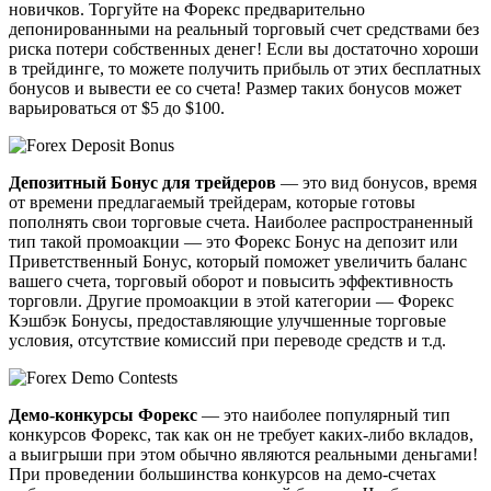
новичков. Торгуйте на Форекс предварительно
депонированными на реальный торговый счет средствами без
риска потери собственных денег! Если вы достаточно хороши
в трейдинге, то можете получить прибыль от этих бесплатных
бонусов и вывести ее со счета! Размер таких бонусов может
варьироваться от $5 до $100.
Депозитный Бонус для трейдеров
— это вид бонусов, время
от времени предлагаемый трейдерам, которые готовы
пополнять свои торговые счета. Наиболее распространенный
тип такой промоакции — это Форекс Бонус на депозит или
Приветственный Бонус, который поможет увеличить баланс
вашего счета, торговый оборот и повысить эффективность
торговли. Другие промоакции в этой категории — Форекс
Кэшбэк Бонусы, предоставляющие улучшенные торговые
условия, отсутствие комиссий при переводе средств и т.д.
Демо-конкурсы Форекс
— это наиболее популярный тип
конкурсов Форекс, так как он не требует каких-либо вкладов,
а выигрыши при этом обычно являются реальными деньгами!
При проведении большинства конкурсов на демо-счетах