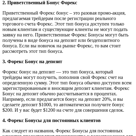
2.
Приветственный Бонус Форекс
Приветственный Форекс бонус – это разовая промо-акция,
предлагаемая трейдерам после регистрации реального
торгового счета Форекс. Этот тип бонуса доступен только
новым клиентам и существующие клиенты не могут подать
заявку на него. Приветственные Форекс Бонусы могут быть
получены в виде бонуса на депозит или бездепозитного
бонуса. Если вы новичок на рынке Форекс, то вам стоит
рассмотреть этот тип бонуса.
3.
Форекс Бонус на депозит
Форекс бонус на депозит — это тип бонуса, который
трейдеры могут получить, пополнив свой Форекс счет на
определенную сумму. Этот тип бонуса обычно доступен всем
зарегистрированным и вносящим депозит клиентам. Форекс
Бонус на депозит обычно рассчитывается в процентах.
Например, если предлагается бонус на депозит 20%, и вы
сделаете депозит $1000, то автоматически получите бонус
$200. И у вас будет $1200 на счете для совершения сделок.
4.
Форекс Бонусы для постоянных клиентов
Как следует из названия, Форекс Бонусы для постоянных