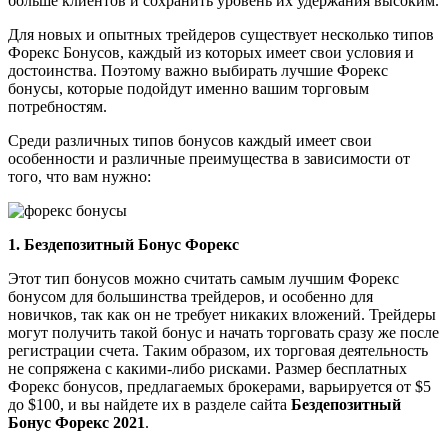
больше клиентов и сохранить уровень их удержания высоким.
Для новых и опытных трейдеров существует несколько типов
Форекс Бонусов, каждый из которых имеет свои условия и
достоинства. Поэтому важно выбирать лучшие Форекс
бонусы, которые подойдут именно вашим торговым
потребностям.
Среди различных типов бонусов каждый имеет свои
особенности и различные преимущества в зависимости от
того, что вам нужно:
1.
Бездепозитный Бонус Форекс
Этот тип бонусов можно считать самым лучшим Форекс
бонусом для большинства трейдеров, и особенно для
новичков, так как он не требует никаких вложений. Трейдеры
могут получить такой бонус и начать торговать сразу же после
регистрации счета. Таким образом, их торговая деятельность
не сопряжена с какими-либо рисками. Размер бесплатных
Форекс бонусов, предлагаемых брокерами, варьируется от $5
до $100, и вы найдете их в разделе сайта
Бездепозитный
Бонус Форекс 2021
.