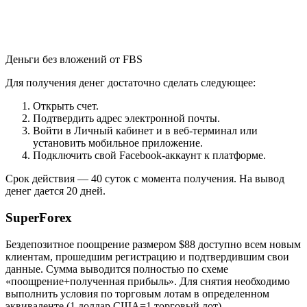
Деньги без вложений от FBS
Для получения денег достаточно сделать следующее:
Открыть счет.
Подтвердить адрес электронной почты.
Войти в Личный кабинет и в веб-терминал или
установить мобильное приложение.
Подключить свой Facebook-аккаунт к платформе.
Срок действия — 40 суток с момента получения. На вывод
денег дается 20 дней.
SuperForex
Бездепозитное поощрение размером $88 доступно всем новым
клиентам, прошедшим регистрацию и подтвердившим свои
данные. Сумма выводится полностью по схеме
«‎поощрение+полученная прибыль». Для снятия необходимо
выполнить условия по торговым лотам в определенном
эквиваленте (1 доллар США=1 торговый лот).