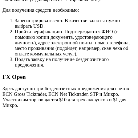
Для получения средств необходимо:
Зарегистрировать счет. В качестве валюты нужно
выбрать USD.
Пройти верификацию. Подтверждаются ФИО (с
помощью копии документа, удостоверяющего
личность), адрес электронной почты, номер телефона,
место проживания (подойдет, например, скан чека об
оплате коммунальных услуг).
Подать заявку на получение бездепозитного
предложения.
FX Open
Здесь доступно три бездепозитных предложения для счетов
ECN Gross Ticktrader, ECN Net Ticktrader, STP и Микро.
Участникам торгов дается $10 для трех аккаунтов и $1 для
Микро.