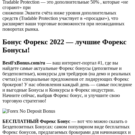
Tradable Protection — это дополнительные 50% , которые «не
сгорают» при
снижении Эквити счёта ниже уровня дополнительных
средств (Tradable Protection участвует в «просадке»), что
расширяет ваши торговые возможности при неожиданных
поворотах рынка.
Бонус Форекс 2022 — лучшие Форекс
Бонусы!
BestFxBonus.com/ru
— ваш интернет-портал #1, где вы
найдете самые актуальные Форекс бонусы (депозитные и
бездепозитные), конкурсы для трейдеров (на демо и реальных
счетах) и специальные предложения от лидирующих Форекс
брокеров! У нас обновления каждый день — самые последние
и выгодные Бонусы и Конкурсы в Форекс индустрии.
Начните сейчас, выбрав Форекс бонус, и улучшите свою
торговую стратегию!
БЕСПЛАТНЫЙ Форекс Бонус
— вот что можно сказать о
Бездепозитных Бонусах: самом популярном виде бесплатных
Форекс бонусов, предлагаемых брокерами для начинающих и