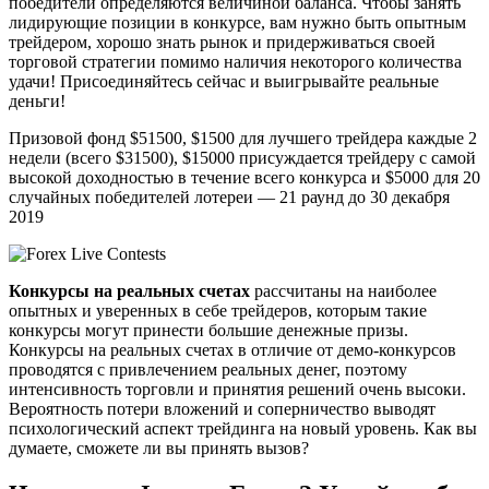
победители определяются величиной баланса. Чтобы занять
лидирующие позиции в конкурсе, вам нужно быть опытным
трейдером, хорошо знать рынок и придерживаться своей
торговой стратегии помимо наличия некоторого количества
удачи! Присоединяйтесь сейчас и выигрывайте реальные
деньги!
Призовой фонд $51500, $1500 для лучшего трейдера каждые 2
недели (всего $31500), $15000 присуждается трейдеру с самой
высокой доходностью в течение всего конкурса и $5000 для 20
случайных победителей лотереи — 21 раунд до 30 декабря
2019
Конкурсы на реальных счетах
рассчитаны на наиболее
опытных и уверенных в себе трейдеров, которым такие
конкурсы могут принести большие денежные призы.
Конкурсы на реальных счетах в отличие от демо-конкурсов
проводятся с привлечением реальных денег, поэтому
интенсивность торговли и принятия решений очень высоки.
Вероятность потери вложений и соперничество выводят
психологический аспект трейдинга на новый уровень. Как вы
думаете, сможете ли вы принять вызов?