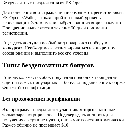
Бездепозитные предложения от FX Open
Для получения вознаграждения необходимо зарегистрировать
FX Open e-Wallet, а также пройти первый уровень
верификации. Затем нужно выбрать один из видов аккаунта.
Поощрение начисляется в течение 90 дней с момента
регистрации.
Еще здесь доступен особый вид подарков за победу в
конкурсах. Необходимо зарегистрироваться в конкретном
соревновании и выполнить все его условия.
Типы бездепозитных бонусов
Есть несколько способов получения подобных поощрений.
Один из самых популярных — бонус за подключение к бирже
Форекс без верификации.
Без прохождения верификации
Эта программа предлагается участникам торгов, которые
только зарегистрировались. Подтверждать личность для
получения средств не нужно, они зачисляются автоматически.
Размер обычно не превышает $10.