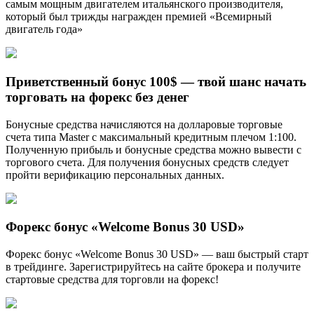
самым мощным двигателем итальянского производителя,
который был трижды награжден премией «Всемирный
двигатель года»
Приветственный бонус 100$ — твой шанс начать
торговать на форекс без денег
Бонусные средства начисляются на долларовые торговые
счета типа Master с максимальный кредитным плечом 1:100.
Полученную прибыль и бонусные средства можно вывести с
торгового счета. Для получения бонусных средств следует
пройти верификацию персональных данных.
Форекс бонус «Welcome Bonus 30 USD»
Форекс бонус «Welcome Bonus 30 USD» — ваш быстрый старт
в трейдинге. Зарегистрируйтесь на сайте брокера и получите
стартовые средства для торговли на форекс!