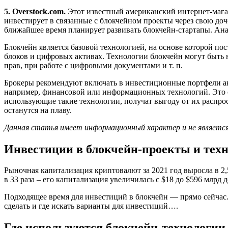
5. Overstock.com.
Этот известный американский интернет-магаз
инвестирует в связанные с блокчейном проекты через свою доче
ближайшее время планирует развивать блокчейн-стартапы. Ана
Блокчейн является базовой технологией, на основе которой по
блоков и цифровых активах. Технологии блокчейн могут быть 
прав, при работе с цифровыми документами и т. п.
Брокеры рекомендуют включать в инвестиционные портфели акц
например, финансовой или информационных технологий. Это свя
использующие такие технологии, получат выгоду от их распро
останутся на плаву.
Данная статья имеет информационный характер и не является
Инвестиции в блокчейн-проекты и тех
Рыночная капитализация криптовалют за 2021 год выросла в 2,5
в 33 раза – его капитализация увеличилась с $18 до $596 млрд
Подходящее время для инвестиций в блокчейн — прямо сейчас. В
сделать и где искать варианты для инвестиций….
Где используются блокчейн-технологии