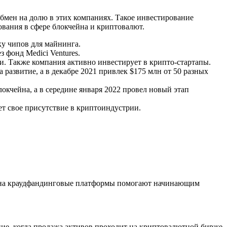
обмен на долю в этих компаниях. Такое инвестирование
вания в сфере блокчейна и криптовалют.
ку чипов для майнинга.
 фонд Medici Ventures.
и. Также компания активно инвестирует в крипто-стартапы.
 развитие, а в декабре 2021 привлек $175 млн от 50 разных
локчейна, а в середине января 2022 провел новый этап
т свое присутствие в криптоиндустрии.
ейна краудфандинговые платформы помогают начинающим
ние, когда продажа активов проходит на криптовалютной бирже