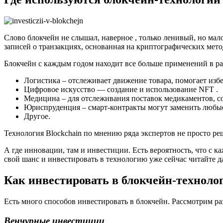
Слово блокчейн не слышал, наверное , только ленивый, но мало
записей о транзакциях, основанная на криптографических мет
Блокчейн с каждым годом находит все больше применений в ра
Логистика – отслеживает движение товара, помогает изб
Цифровое искусство — создание и использование NFT .
Медицина – для отслеживания поставок медикаментов, со
Юриспруденция – смарт-контракты могут заменить любые
Другое.
Технология Blockchain по мнению ряда экспертов не просто ре
А где инновации, там и инвестиции. Есть вероятность, что с к
свой шанс и инвестировать в технологию уже сейчас читайте д
Как инвестировать в блокчейн-техноло
Есть много способов инвестировать в блокчейн. Рассмотрим р
Венчурные инвестиции