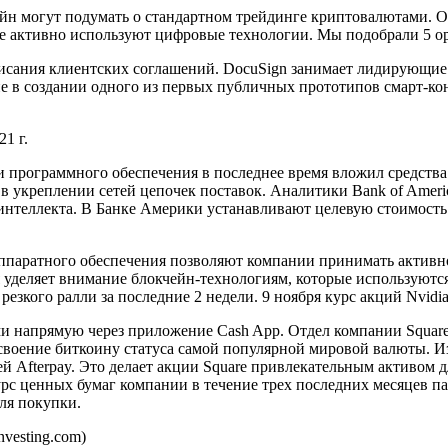
н могут подумать о стандартном трейдинге криптовалютами. О
ые активно используют цифровые технологии. Мы подобрали 5 о
исания клиентских соглашений. DocuSign занимает лидирующие
е в создании одного из первых публичных прототипов смарт-кон
1 г.
 и программного обеспечения в последнее время вложил средств
укреплении сетей цепочек поставок. Аналитики Bank of America
интеллекта. В Банке Америки устанавливают целевую стоимость 
паратного обеспечения позволяют компании принимать активное
я уделяет внимание блокчейн-технологиям, которые используютс
резкого ралли за последние 2 недели. 9 ноября курс акций Nvidi
 напрямую через приложение Cash App. Отдел компании Square
воение биткоину статуса самой популярной мировой валюты. Изве
ей Afterpay. Это делает акции Square привлекательным активом 
рс ценных бумаг компании в течение трех последних месяцев пад
ля покупки.
vesting.com)