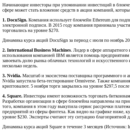
Начинающие инвесторы при упоминании инвестиций в блокчей
сфере может стать вложение средств в акции компаний, котор
1. DocuSign.
Компания использует блокчейн Ethereum для подп
электронной подписи. В 2015 году компания принимала участи
торговались на уровне $270.
Динамика курса акций DocuSign за период с июля по ноябрь 202
2. International Business Machines
. Лидер в сфере аппаратного
использования компанией IBM является помощь предприятиям в 
завоевать долю рынка облачных технологий и искусственного 
несколько недель.
3. Nvidia.
Масштаб и экосистема поставщика программного и ап
Nvidia запустила бета-тестирование Omniverse. Также компани
криптовалют. 5 ноября торги закрылись на уровне $297,5 после 
4. Square.
Инвесторы имеют возможность торговать биткоинами
Разработки организации в сфере блокчейна направлены на прис
того, компания в этом году выкупила сервис рассрочки платеж
предприятий из сферы финтеха. Как видно на графике ниже, ку
уровне $230. Эксперты считают эту ситуацию благоприятной д
Динамика курса акций Square в течение 3 месяцев (Источник: In