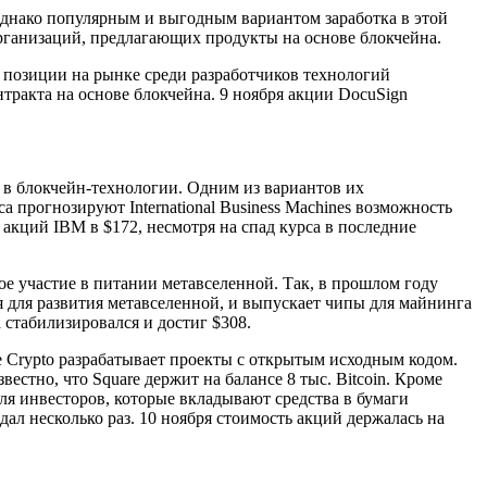
днако популярным и выгодным вариантом заработка в этой
рганизаций, предлагающих продукты на основе блокчейна.
 позиции на рынке среди разработчиков технологий
тракта на основе блокчейна. 9 ноября акции DocuSign
а в блокчейн-технологии. Одним из вариантов их
 прогнозируют International Business Machines возможность
акций IBM в $172, несмотря на спад курса в последние
 участие в питании метавселенной. Так, в прошлом году
я для развития метавселенной, и выпускает чипы для майнинга
a стабилизировался и достиг $308.
 Crypto разрабатывает проекты с открытым исходным кодом.
стно, что Square держит на балансе 8 тыс. Bitcoin. Кроме
для инвесторов, которые вкладывают средства в бумаги
ал несколько раз. 10 ноября стоимость акций держалась на