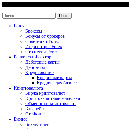
Skip
6 August, 2026
to
invest-easy.ru
content
Найти:
Forex
Брокеры
Бонусы от брокеров
Советники Forex
Индикаторы Forex
Стратегии Forex
Банковский сектор
Дебетовые карты
Депозиты
Кредитование
Кредитные карты
Кредиты для бизнеса
Криптовалюта
Биржа криптовалют
Криптовалютные кошельки
Обменники криптовалют
Блокчейн
Стейкинг
Бизнес
Бизнес идеи