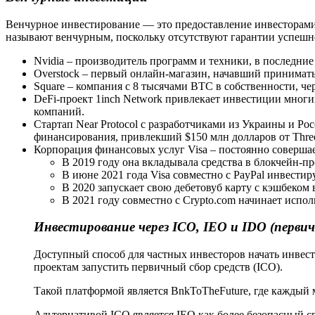
Венчурное инвестирование — это предоставление инвесторами 
называют венчурным, поскольку отсутствуют гарантии успешн
Nvidia – производитель программ и техники, в последние
Overstock – первый онлайн-магазин, начавший принимать 
Square – компания с 8 тысячами BTC в собственности, ч
DeFi-проект 1inch Network привлекает инвестиции многих
компаний.
Стартап Near Protocol с разработчиками из Украины и Рос
финансирования, привлекший $150 млн долларов от Three A
Корпорация финансовых услуг Visa – постоянно соверша
В 2019 году она вкладывала средства в блокчейн-
В июне 2021 года Visa совместно с PayPal инвестир
В 2020 запускает свою дебетовуб карту с кэшбеком 
В 2021 году совместно с Crypto.com начинает испо
Инвестирование через ICO,
IEO и
IDO (перви
Доступный способ для частных инвесторов начать инве
проектам запустить первичный сбор средств (ICO).
Такой платформой является BnkToTheFuture, где каждый
Альтернативой ICO является IEO как более безопасный с