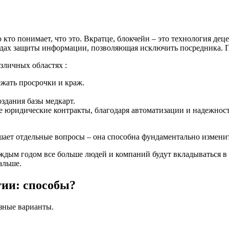
 кто понимает, что это. Вкратце, блокчейн – это технология де
одах защиты информации, позволяющая исключить посредника. П
зличных областях :
ежать просрочки и краж.
здания базы медкарт.
 юридические контракты, благодаря автоматизации и надежност
шает отдельные вопросы – она способна фундаментально изменит
аждым годом все больше людей и компаний будут вкладываться в 
альше.
гии:
способы
?
азные варианты.