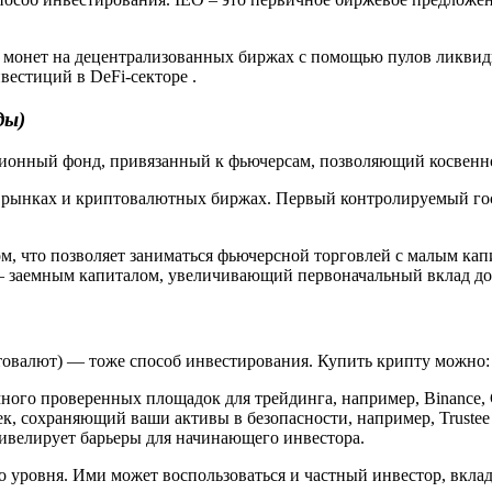
 монет на децентрализованных биржах с помощью пулов ликвид
вестиций в DeFi-секторе .
ды)
ционный фонд, привязанный к фьючерсам, позволяющий косвенн
ынках и криптовалютных биржах. Первый контролируемый госуд
м, что позволяет заниматься фьючерсной торговлей с малым ка
заемным капиталом, увеличивающий первоначальный вклад до 100
овалют) — тоже способ инвестирования. Купить крипту можно:
ого проверенных площадок для трейдинга, например, Binance, 
к, сохраняющий ваши активы в безопасности, например, Trustee
ивелирует барьеры для начинающего инвестора.
 уровня. Ими может воспользоваться и частный инвестор, вкла