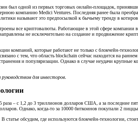
ин был одной из первых торговых онлайн-площадок, принявших B
рнюю компанию Medici Ventures. Последняя ранее была преобразов
литики называют это предпосылкой к бычьему тренду в котировк
строены все криптовалюты. Работающие в этой сфере компании в
направлены не исключительно на создание и продвижение крипт
ии компаний, которые работают не только с блокчейн-технолог
зано с тем, что область blockchain сейчас находится на раннем
странения и популяризации. Однако в случае неудачи крупные 
 руководством для инвесторов.
нологии
 раза – с 1,2 до 3 триллионов долларов США, а за последние пять
 долларов. Однако, когда-то за 10000 биткоинов покупали 2 пиц
 статье обсудим, где используются блокчейн-технологии, стоит 