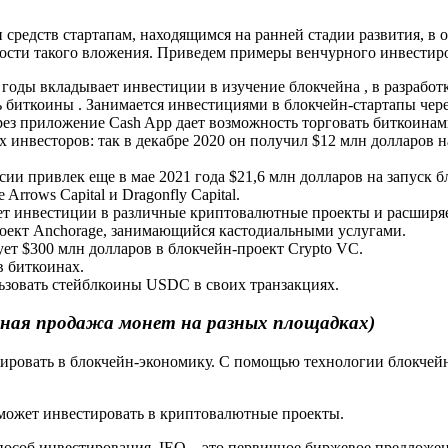
средств стартапам, находящимся на ранней стадии развития, в 
ости такого вложения. Приведем примеры венчурного инвестиро
 годы вкладывает инвестиции в изучение блокчейна , в разработ
биткоины . Занимается инвестициями в блокчейн-стартапы через
ерез приложение Cash App дает возможность торговать биткоинам
 инвесторов: так в декабре 2020 он получил $12 млн долларов на
сии привлек еще в мае 2021 года $21,6 млн долларов на запуск б
rrows Capital и Dragonfly Capital.
ет инвестиции в различные криптовалютные проекты и расширяе
проект Anchorage, занимающийся кастодиальными услугами.
ует $300 млн долларов в блокчейн-проект Crypto VC.
в биткоинах.
льзовать стейблкоины USDC в своих транзакциях.
чная продажа монет на разных площадках)
стировать в блокчейн-экономику. С помощью технологии блокч
 может инвестировать в криптовалютные проекты.
пособ инвестирования. IEO – это первичное биржевое предложе