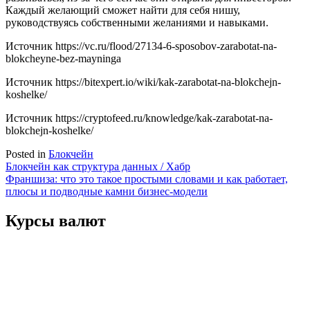
Каждый желающий сможет найти для себя нишу,
руководствуясь собственными желаниями и навыками.
Источник
https://vc.ru/flood/27134-6-sposobov-zarabotat-na-
blokcheyne-bez-mayninga
Источник
https://bitexpert.io/wiki/kak-zarabotat-na-blokchejn-
koshelke/
Источник
https://cryptofeed.ru/knowledge/kak-zarabotat-na-
blokchejn-koshelke/
Posted in
Блокчейн
Навигация
Блокчейн как структура данных / Хабр
Франшиза: что это такое простыми словами и как работает,
по
плюсы и подводные камни бизнес-модели
записям
Курсы валют