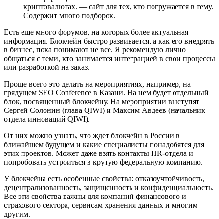
криптовалютах. — сайт для тех, кто погружается в тему.
Содержит много подборок.
Есть еще много форумов, на которых более актуальная
информация. Блокчейн быстро развивается, а как его внедрять
в бизнес, пока понимают не все. Я рекомендую лично
общаться с теми, кто занимается интеграцией в свои процессы
или разработкой на заказ.
Проще всего это делать на мероприятиях, например, на
грядущем SEO Conference в Казани. На нем будет отдельный
блок, посвященный блокчейну. На мероприятии выступят
Сергей Солонин (глава QIWI) и Максим Авдеев (начальник
отдела инноваций QIWI).
От них можно узнать, что ждет блокчейн в России в
ближайшем будущем и какие специалисты понадобятся для
этих проектов. Может даже взять контакты HR-отдела и
попробовать устроиться в крутую федеральную компанию.
У блокчейна есть особенные свойства: отказоучтойчивость,
децентрализованность, защищенность и конфиденциальность.
Все эти свойства важны для компаний финансового и
страхового сектора, сервисам хранения данных и многим
другим.