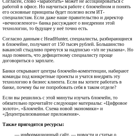
Согласен, слово «заработать» может не ассоциироваться с
работой в офисе. Но научиться работе с блокчейном и понять
его основные принципы будет полезно всем ИТ-
специалистам. Если даже наше правительство и директор
«вечнозеленого» банка рассуждают о внедрении этой
технологии, то будущее у неё точно есть.
Согласно данным с HeadHunter, специалисты, разбирающиеся
в блокчейне, получают от 150 тысяч рублей. Большинство
вакансий стыдливо прячутся за надписью «з/п не указана». Но
надо помнить, что дефицитному специалисту проще
договориться о зарплате.
Банки открывают центры блокчейн-компетенции, набирают
команды под конкретные проекты и учатся внедрять эту
технологию в бизнес клиента. Если вы хотите работать в
банке, почему бы не попробовать себя в таком отделе?
Если вы решились с этой минуты изучать блокчейн, то
обязательно прочитайте следующие материалы: «Цифровое
золото», «Блокчейн. Схема новой экономики» и
«Децентрализованные приложения».
Также пригодятся ресурсы:
— информационный сайт. — новости и статьи о