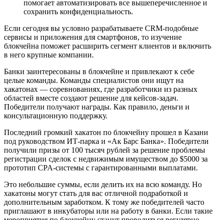
помогает автоматизировать все вышеперечисленное и
сохранить конфиденциальность.
Если сегодня вы условно разрабатываете CRM-подобные
сервисы и приложения для смартфонов, то изучение
блокчейна поможет расширить сегмент клиентов и включить
в него крупные компании.
Банки заинтересованы в блокчейне и привлекают к себе
целые команды. Команды специалистов они ищут на
хакатонах — соревнованиях, где разработчики из разных
областей вместе создают решение для кейсов-задач.
Победители получают награды. Как правило, деньги и
консультационную поддержку.
Последний громкий хакатон по блокчейну прошел в Казани
под руководством ИТ-парка и «Ак Барс Банка». Победители
получили призы от 100 тысяч рублей за решение проблемы
регистрации сделок с недвижимым имуществом до $5000 за
прототип CPA-системы с гарантированными выплатами.
Это небольшие суммы, если делить их на всю команду. Но
хакатоны могут стать для вас отличной подработкой и
дополнительным заработком. К тому же победителей часто
приглашают в инкубаторы или на работу в банки. Если такие
мероприятия по блокчейну станут проводиться регулярно,