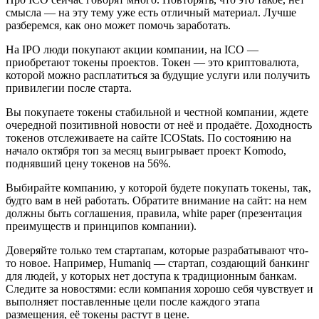
смысла — на эту тему уже есть отличный материал. Лучше
разберемся, как оно может помочь заработать.
На IPO люди покупают акции компании, на ICO —
приобретают токены проектов. Токен — это криптовалюта,
которой можно расплатиться за будущие услуги или получить
привилегии после старта.
Вы покупаете токены стабильной и честной компании, ждете
очередной позитивной новости от неё и продаёте. Доходность
токенов отслеживаете на сайте ICOStats. По состоянию на
начало октября топ за месяц выигрывает проект Komodo,
поднявший цену токенов на 56%.
Выбирайте компанию, у которой будете покупать токены, так,
будто вам в ней работать. Обратите внимание на сайт: на нем
должны быть соглашения, правила, white paper (презентация
преимуществ и принципов компании).
Доверяйте только тем стартапам, которые разрабатывают что-
то новое. Например, Humaniq — стартап, создающий банкинг
для людей, у которых нет доступа к традиционным банкам.
Следите за новостями: если компания хорошо себя чувствует и
выполняет поставленные цели после каждого этапа
размещения, её токены растут в цене.