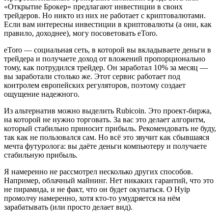
«Открытие Брокер» предлагают инвестиции в своих
трейдеров. Но никто из них не работает с криптовалютами.
Если вам интересны инвестиции в криптовалюты (а они, как
правило, доходнее), могу посоветовать eToro.
eToro — социальная сеть, в которой вы вкладываете деньги в
трейдера и получаете доход от вложений пропорционально
тому, как потрудился трейдер. Он заработал 10% за месяц —
вы заработали столько же. Этот сервис работает под
контролем европейских регуляторов, поэтому создает
ощущение надежного.
Из альтернатив можно выделить Rubicoin. Это проект-биржа,
на которой не нужно торговать. За вас это делает алгоритм,
который стабильно приносит прибыль. Рекомендовать не буду,
так как не пользовался сам. Но всё это звучит как сбывшаяся
мечта футуролога: вы даёте деньги компьютеру и получаете
стабильную прибыль.
Я намеренно не рассмотрел несколько других способов.
Например, облачный майнинг. Нет никаких гарантий, что это
не пирамида, и не факт, что он будет окупаться. О Hyip
промолчу намеренно, хотя кто-то умудряется на нём
зарабатывать (или просто делает вид).