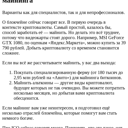
майнинга
Варианты как для специалистов, так и для непрофессионалов.
О блокчейне сейчас говорят все. В первую очередь в
контексте криптовалюты. Самый простой, казалось бы,
способ заработать её — майнить. Но делать это всё труднее,
потому что видеокарты стоят дорого. Например, MSI GeForce
GTX 1080, по оценкам «Яндекс.Маркета», можно купить за 39
790 рублей. Добыть криптовалюту со временем становится
сложнее.
Если вы всё же рассчитываете майнить, у вас два выхода:
Покупать специализированную ферму (от 180 тысяч до
2,95 млн рублей на «Авито») для майнинга биткоинов.
Майнить альткоины — другие виды криптовалют,
будущее которых не так очевидно. Вы можете потратить
несколько месяцев, но добытая вами криптовалюта
обесценится.
Если майнинг вам уже неинтересен, я подготовил ещё
несколько отраслей блокчейна, которые помогут вам стать
немного богаче.
Про ICO сейчас говорят много. Повторять, что это такое, нет