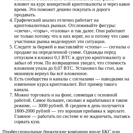
влияют на курс конкретной криптовалюты и через какое
время. Это поможет дешево покупать и дорого
продавать.
Графический анализ отлично работает на
криптовалютных рынках. Отслеживайте фигуры:
«свечи», «горы», «головы» и так далее. Они работают
не только потому, что в них верят, но и потому что сами
участники рынка моделируют эти ситуации.
Следите за биржей и выставляйте «стопы» — сигналы о
продаже на определенной сумме. Однажды перед
отпуском я вложил 0,1 BTC в другую криптовалюту и
забыл об этом. По возвращении увидел, что стоимость
вложения упала до 0,07 BTC. Установил бы стоп, как
минимум вернул бы всё вложенное.
Есть сообщества и каналы с сигналами — наводками на
изменение курса криптовалют. Вот пример такого
канала.
Можно торговать и на фоне, совмещая с основной
работой. Самое большее, сколько я зарабатывал в таком
режиме, — 3000 рублей. В среднем в день получается
1800-2000 рублей — это хорошая прибавка к зарплате.
Главное — работать по системе и не жадничать, пытаясь
сорвать куш.
Профессиональные брокерские компании вроде БКС или