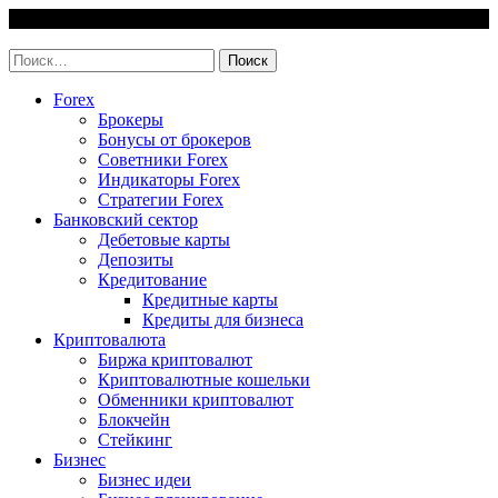
Skip
9 August, 2026
to
invest-easy.ru
content
Найти:
Forex
Брокеры
Бонусы от брокеров
Советники Forex
Индикаторы Forex
Стратегии Forex
Банковский сектор
Дебетовые карты
Депозиты
Кредитование
Кредитные карты
Кредиты для бизнеса
Криптовалюта
Биржа криптовалют
Криптовалютные кошельки
Обменники криптовалют
Блокчейн
Стейкинг
Бизнес
Бизнес идеи