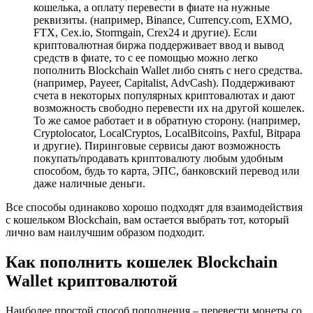
кошелька, а оплату перевести в фиате на нужные
реквизиты. (например, Binance, Currency.com, EXMO,
FTX, Cex.io, Stormgain, Crex24 и другие). Если
криптовалютная биржа поддерживает ввод и вывод
средств в фиате, то с ее помощью можно легко
пополнить Blockchain Wallet либо снять с него средства.
(например, Payeer, Capitalist, AdvCash). Поддерживают
счета в некоторых популярных криптовалютах и дают
возможность свободно перевести их на другой кошелек.
То же самое работает и в обратную сторону. (например,
Cryptolocator, LocalCryptos, LocalBitcoins, Paxful, Bitpapa
и другие). Пиринговые сервисы дают возможность
покупать/продавать криптовалюту любым удобным
способом, будь то карта, ЭПС, банковский перевод или
даже наличные деньги.
Все способы одинаково хорошо подходят для взаимодействия
с кошельком Blockchain, вам остается выбрать тот, который
лично вам наилучшим образом подходит.
Как пополнить кошелек Blockchain
Wallet криптовалютой
Наиболее простой способ пополнения – перевести монеты со