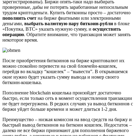
зарегистрированы). Биржи опять-таки надо выбирать
проверенные, дабы не потерять заработанные непосильным
трудом криптоденьги. Купить биткоины просто – достаточно
пополнить счет
на бирже фиатными или электронными
деньгами,
выбрать валютную пару биткоин-рубли
в блоке
«Покупка, BTC» указать нужную сумму, и
осуществить
операцию
. Обратите внимание, что транзакция может занять
некоторое время.
После приобретения биткоинов на бирже криптовалют их
можно спокойно перевести на свой блокчейн-кошелек,
перейдя во вкладку “кошелек” – “вывести”. В открывшемся
окне нужно будет указать сумму вывода и номер своего
биткоин-кошелька.
Пополнение blockchain кошелька произойдет достаточно
быстро, если только сеть в момент осуществления транзакции
не будет перегружена. В редких случаях yа вывод биткоинов с
биржи уйдет больше времени и может длиться 1-2 дня.
Преимущество – низкая комиссия на ввод средств на биржу и
быстрый вывод биткоинов на биткоин кошелек. Недостаток –
далеко не все биржи принимают для пополнения биржевого
счета рубли, а некоторые и вовсе не работают с фиатными