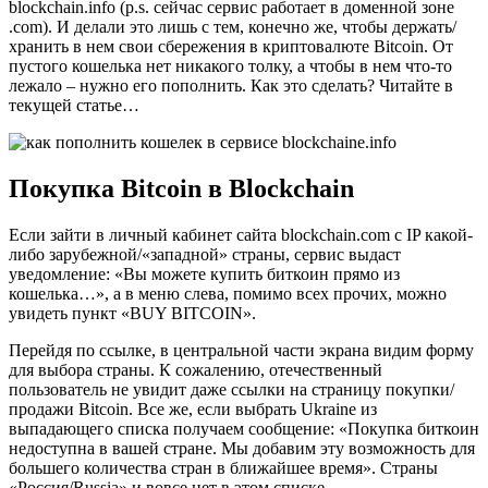
blockchain.info (p.s. сейчас сервис работает в доменной зоне
.com). И делали это лишь с тем, конечно же, чтобы держать/
хранить в нем свои сбережения в криптовалюте Bitcoin. От
пустого кошелька нет никакого толку, а чтобы в нем что-то
лежало – нужно его пополнить. Как это сделать? Читайте в
текущей статье…
Покупка Bitcoin в Blockchain
Если зайти в личный кабинет сайта blockchain.com с IP какой-
либо зарубежной/«западной» страны, сервис выдаст
уведомление: «Вы можете купить биткоин прямо из
кошелька…», а в меню слева, помимо всех прочих, можно
увидеть пункт «BUY BITCOIN».
Перейдя по ссылке, в центральной части экрана видим форму
для выбора страны. К сожалению, отечественный
пользователь не увидит даже ссылки на страницу покупки/
продажи Bitcoin. Все же, если выбрать Ukraine из
выпадающего списка получаем сообщение: «Покупка биткоин
недоступна в вашей стране. Мы добавим эту возможность для
большего количества стран в ближайшее время». Страны
«Россия/Russia» и вовсе нет в этом списке.