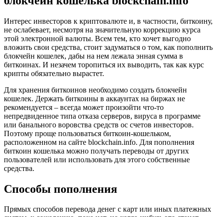
блокчейн кошелька blockchain.info
Интерес инвесторов к криптовалюте и, в частности, биткоину,
не ослабевает, несмотря на значительную коррекцию курса
этой электронной валюты. Всем тем, кто хочет выгодно
вложить свои средства, стоит задуматься о том, как пополнить
блокчейн кошелек, дабы на нем лежала энная сумма в
биткоинах. И незачем торопиться их выводить, так как курс
крипты обязательно вырастет.
Для хранения биткоинов необходимо создать блокчейн
кошелек. Держать биткоины в аккаунтах на биржах не
рекомендуется – всегда может произойти что-то
непредвиденное типа отказа серверов, вируса в программе
или банального воровства средств ос счетов инвесторов.
Поэтому проще пользоваться биткоин-кошельком,
расположенном на сайте blockchain.info. Для пополнения
биткоин кошелька можно получать переводы от других
пользователей или использовать для этого собственные
средства.
Способы пополнения
Прямых способов перевода денег с карт или иных платежных