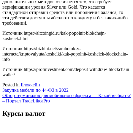
дополнительных методов отличается тем, что требует
верификации уровня Silver или Gold. Что касается
стандартной отправки средств или пополнения баланса, то
эти действия доступны абсолютно каждому и без каких-либо
требований.
Источник
https://altcoingid.ru/kak-popolnit-blokchejn-
koshelek.html
Источник
https://bizhint.net/zarabotok-v-
internete/kriptovalyuta/koshelki/kak-popolnit-koshelek-blockchain-
info
Источник
https://profinvestment.com/deposit-withdraw-blockchain-
wallet/
Posted in
Блокчейн
Навигация
Закупка мебели по 44-ФЗ в 2022
Обзор терминалов для мобильного форекса — Какой выбрать?
по
– Портал TradeLikeaPro
записям
Курсы валют