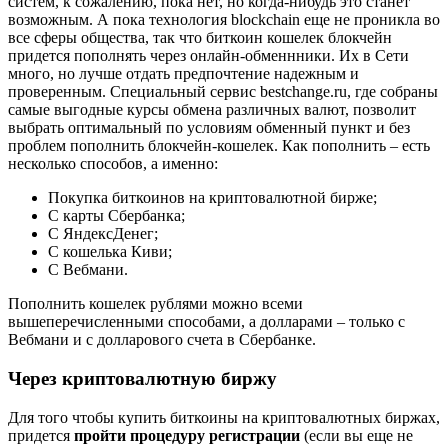
систем, к сожалению, пока нет, но когда-нибудь это станет
возможным. А пока технология blockchain еще не проникла во
все сферы общества, так что биткоин кошелек блокчейн
придется пополнять через онлайн-обменнники. Их в Сети
много, но лучше отдать предпочтение надежным и
проверенным. Специальный сервис bestchange.ru, где собраны
самые выгодные курсы обмена различных валют, позволит
выбрать оптимальный по условиям обменный пункт и без
проблем пополнить блокчейн-кошелек. Как пополнить – есть
несколько способов, а именно:
Покупка биткоинов на криптовалютной бирже;
С карты Сбербанка;
С ЯндексДенег;
С кошелька Киви;
С Вебмани.
Пополнить кошелек рублями можно всеми
вышеперечисленными способами, а долларами – только с
Вебмани и с долларового счета в Сбербанке.
Через криптовалютную биржу
Для того чтобы купить биткоины на криптовалютных биржах,
придется
пройти процедуру регистрации
(если вы еще не