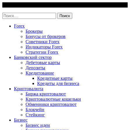
Skip
9 August, 2026
to
invest-easy.ru
content
Найти:
Forex
Брокеры
Бонусы от брокеров
Советники Forex
Индикаторы Forex
Стратегии Forex
Банковский сектор
Дебетовые карты
Депозиты
Кредитование
Кредитные карты
Кредиты для бизнеса
Криптовалюта
Биржа криптовалют
Криптовалютные кошельки
Обменники криптовалют
Блокчейн
Стейкинг
Бизнес
Бизнес идеи