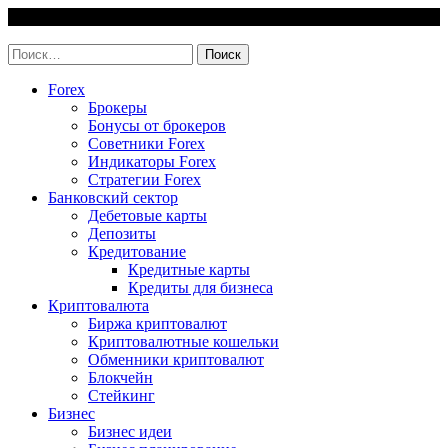
Skip
7 August, 2026
to
invest-easy.ru
content
Найти:
Forex
Брокеры
Бонусы от брокеров
Советники Forex
Индикаторы Forex
Стратегии Forex
Банковский сектор
Дебетовые карты
Депозиты
Кредитование
Кредитные карты
Кредиты для бизнеса
Криптовалюта
Биржа криптовалют
Криптовалютные кошельки
Обменники криптовалют
Блокчейн
Стейкинг
Бизнес
Бизнес идеи