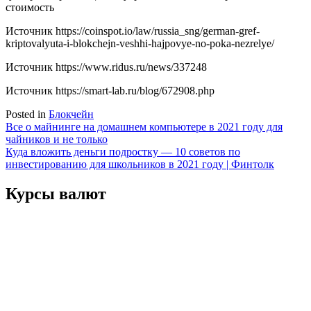
стоимость
Источник
https://coinspot.io/law/russia_sng/german-gref-
kriptovalyuta-i-blokchejn-veshhi-hajpovye-no-poka-nezrelye/
Источник
https://www.ridus.ru/news/337248
Источник
https://smart-lab.ru/blog/672908.php
Posted in
Блокчейн
Навигация
Все о майнинге на домашнем компьютере в 2021 году для
чайников и не только
по
Куда вложить деньги подростку — 10 советов по
записям
инвестированию для школьников в 2021 году | Финтолк
Курсы валют