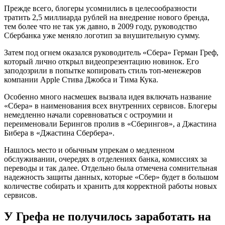
Прежде всего, блогеры усомнились в целесообразности
тратить 2,5 миллиарда рублей на внедрение нового бренда,
тем более что не так уж давно, в 2009 году, руководство
Сбербанка уже меняло логотип за внушительную сумму.
Затем под огнем оказался руководитель «Сбера» Герман Греф,
который лично открыл видеопрезентацию новинок. Его
заподозрили в попытке копировать стиль топ-менежеров
компании Apple Стива Джобса и Тима Кука.
Особенно много насмешек вызвала идея включать название
«Сбера» в наименования всех внутренних сервисов. Блогеры
немедленно начали соревноваться с остроумии и
переименовали Берингов пролив в «Сберингов», а Джастина
Бибера в «Джастина Сбербера».
Нашлось место и обычным упрекам о медленном
обслуживании, очередях в отделениях банка, комиссиях за
переводы и так далее. Отдельно была отмечена сомнительная
надежность защиты данных, которые «Сбер» будет в большом
количестве собирать и хранить для корректной работы новых
сервисов.
У Грефа не получилось заработать на