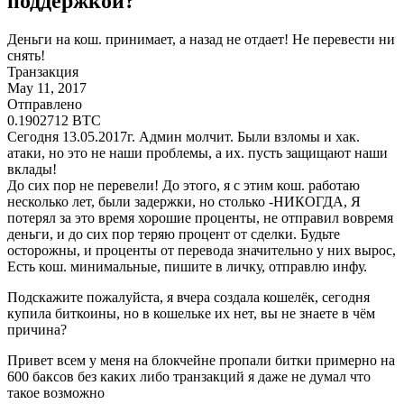
поддержкой?
Деньги на кош. принимает, а назад не отдает! Не перевести ни
снять!
Транзакция
May 11, 2017
Отправлено
0.1902712 BTC
Сегодня 13.05.2017г. Админ молчит. Были взломы и хак.
атаки, но это не наши проблемы, а их. пусть защищают наши
вклады!
До сих пор не перевели! До этого, я с этим кош. работаю
несколько лет, были задержки, но столько -НИКОГДА, Я
потерял за это время хорошие проценты, не отправил вовремя
деньги, и до сих пор теряю процент от сделки. Будьте
осторожны, и проценты от перевода значительно у них вырос,
Есть кош. минимальные, пишите в личку, отправлю инфу.
Подскажите пожалуйста, я вчера создала кошелёк, сегодня
купила биткоины, но в кошельке их нет, вы не знаете в чём
причина?
Привет всем у меня на блокчейне пропали битки примерно на
600 баксов без каких либо транзакций я даже не думал что
такое возможно