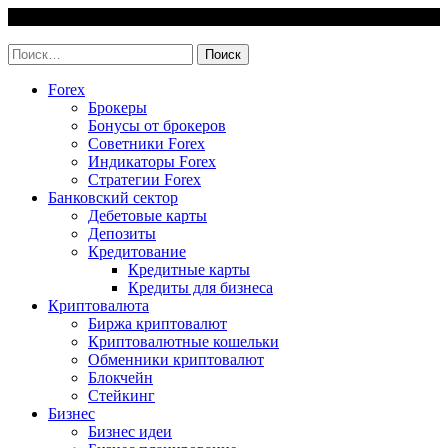
Skip
6 August, 2026
to
invest-easy.ru
content
Найти:
Forex
Брокеры
Бонусы от брокеров
Советники Forex
Индикаторы Forex
Стратегии Forex
Банковский сектор
Дебетовые карты
Депозиты
Кредитование
Кредитные карты
Кредиты для бизнеса
Криптовалюта
Биржа криптовалют
Криптовалютные кошельки
Обменники криптовалют
Блокчейн
Стейкинг
Бизнес
Бизнес идеи