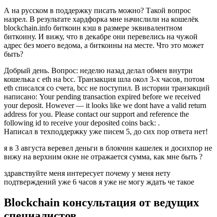
А на русском в поддержку писать можно? Такой вопрос
назрел. В результате хардфорка мне начислили на кошелёк
blockchain.info биткоин кэш в размере эквивалентном
биткоину. И вижу, что в декабре они перевелись на чужой
адрес без моего ведома, а биткоины на месте. Что это может
быть?
Добрый день. Вопрос: неделю назад делал обмен внутри
кошелька с eth на bcc. Транзакция шла окол 3-х часов, потом
eth списался со счета, bcc не поступил. В истории транзакций
написано: Your pending transaction expired before we received
your deposit. However — it looks like we dont have a valid return
address for you. Please contact our support and reference the
following id to receive your deposited coins back: .
Написал в техподдержку уже писем 5, до сих пор ответа нет!
я в 3 августа веревел деньги в блокчин кашелек и досихпор не
вижу на верхним окне не отражается сумма, как мне быть ?
здравствуйте меня интересует почему у меня нету
подтверждений уже 6 часов я уже не могу ждать че такое
Blockchain консультация от ведущих
специалистов