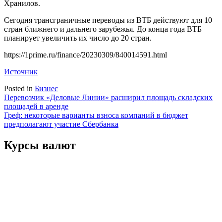
Хранилов.
Сегодня трансграничные переводы из ВТБ действуют для 10
стран ближнего и дальнего зарубежья. До конца года ВТБ
планирует увеличить их число до 20 стран.
https://1prime.ru/finance/20230309/840014591.html
Источник
Posted in
Бизнес
Навигация
Перевозчик «Деловые Линии» расширил площадь складских
площадей в аренде
по
Греф: некоторые варианты взноса компаний в бюджет
записям
предполагают участие Сбербанка
Курсы валют