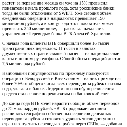
растет: за первые два месяца он уже на 15% превысил
показатели начала прошлого года, хотя российские банки
тогда не были отключены от SWIFT. Уже сегодня объем
ежедневных операций в нацвалютах превышает 150
миллионов рублей, а к концу года этот показатель может
превысить 250 миллионов», — рассказал начальник
управления «Переводы» банка ВТБ Алексей Хранилов.
С начала года клиенты ВТБ совершили более 16 тысяч
трансграничных переводов: 11 тысяч в валютах
дружественных стран и свыше 5 тысяч — на национальные
карты и по номеру телефона. Общий объем операций достиг
7,5 миллиарда рублей.
Наибольшей популярностью по-прежнему пользуются
операции с Белоруссией и Казахстаном – на них приходится
более 70% от общего числа всех переводов за рубеж с начала
года, указали в банке. Лидером по способу перечисления
средств стал сервис по реквизитам на банковский счет.
До конца года ВТБ хочет нарастить общий объем переводов
до 75 миллиардов рублей. «ВТБ продолжает активно
расширять географию собственных сервисов денежных
переводов за рубеж и готовится удвоить число доступных
стран и запустить переводы за рубеж через СБП», — добавил