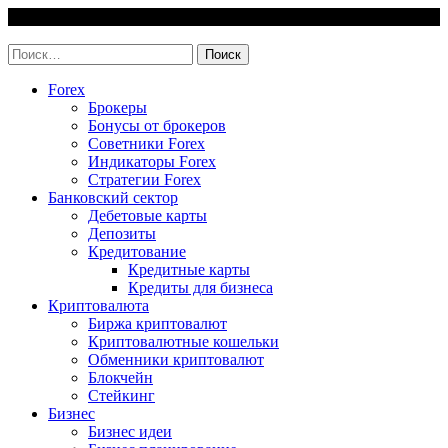
Skip
7 August, 2026
to
invest-easy.ru
content
Найти:
Forex
Брокеры
Бонусы от брокеров
Советники Forex
Индикаторы Forex
Стратегии Forex
Банковский сектор
Дебетовые карты
Депозиты
Кредитование
Кредитные карты
Кредиты для бизнеса
Криптовалюта
Биржа криптовалют
Криптовалютные кошельки
Обменники криптовалют
Блокчейн
Стейкинг
Бизнес
Бизнес идеи