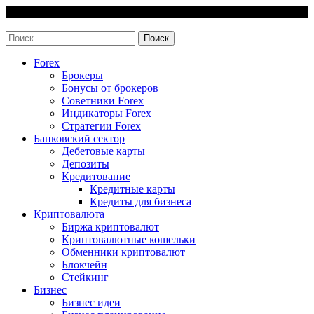
Skip
8 August, 2026
to
invest-easy.ru
content
Найти:
Forex
Брокеры
Бонусы от брокеров
Советники Forex
Индикаторы Forex
Стратегии Forex
Банковский сектор
Дебетовые карты
Депозиты
Кредитование
Кредитные карты
Кредиты для бизнеса
Криптовалюта
Биржа криптовалют
Криптовалютные кошельки
Обменники криптовалют
Блокчейн
Стейкинг
Бизнес
Бизнес идеи