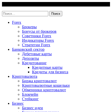
Skip
9 August, 2026
to
invest-easy.ru
content
Найти:
Forex
Брокеры
Бонусы от брокеров
Советники Forex
Индикаторы Forex
Стратегии Forex
Банковский сектор
Дебетовые карты
Депозиты
Кредитование
Кредитные карты
Кредиты для бизнеса
Криптовалюта
Биржа криптовалют
Криптовалютные кошельки
Обменники криптовалют
Блокчейн
Стейкинг
Бизнес
Бизнес идеи