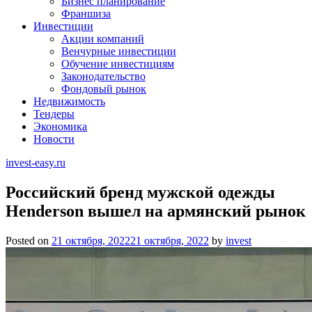
Бизнес планирование
Франшиза
Инвестиции
Акции компаний
Венчурные инвестиции
Обучение инвестициям
Законодательство
Фондовый рынок
Недвижимость
Тендеры
Экономика
Новости
invest-easy.ru
Российский бренд мужской одежды
Henderson вышел на армянский рынок
Posted on
21 октября, 2022
21 октября, 2022
by
invest