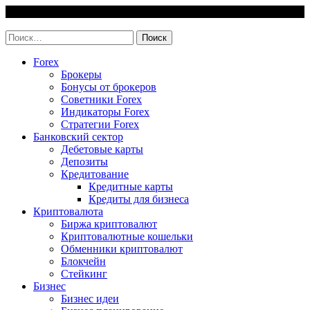
Skip
7 August, 2026
to
invest-easy.ru
content
Найти:
Forex
Брокеры
Бонусы от брокеров
Советники Forex
Индикаторы Forex
Стратегии Forex
Банковский сектор
Дебетовые карты
Депозиты
Кредитование
Кредитные карты
Кредиты для бизнеса
Криптовалюта
Биржа криптовалют
Криптовалютные кошельки
Обменники криптовалют
Блокчейн
Стейкинг
Бизнес
Бизнес идеи