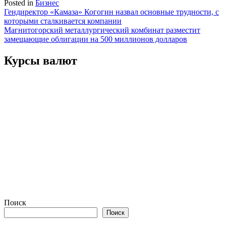
Posted in
Бизнес
Навигация
Гендиректор «Камаза» Когогин назвал основные трудности, с
которыми сталкивается компании
по
Магнитогорский металлургический комбинат разместит
записям
замещающие облигации на 500 миллионов долларов
Курсы валют
Поиск
Поиск