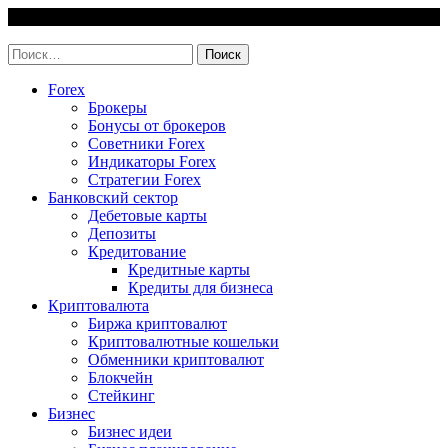
Skip
7 August, 2026
to
invest-easy.ru
content
Найти:
Forex
Брокеры
Бонусы от брокеров
Советники Forex
Индикаторы Forex
Стратегии Forex
Банковский сектор
Дебетовые карты
Депозиты
Кредитование
Кредитные карты
Кредиты для бизнеса
Криптовалюта
Биржа криптовалют
Криптовалютные кошельки
Обменники криптовалют
Блокчейн
Стейкинг
Бизнес
Бизнес идеи