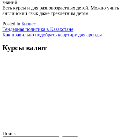
знаний.
Есть курсы и для разновозрастных детей. Можно учить
английский язык даже трехлетним детям.
Posted in
Бизнес
Навигация
Тендерная политика в Казахстане
Как правильно подобрать квартиру для аренды
по
записям
Курсы валют
Поиск