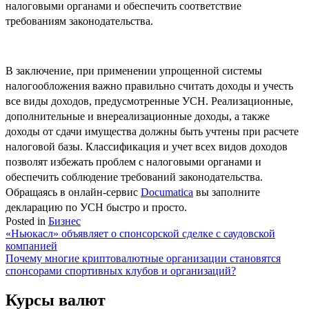
налоговыми органами и обеспечить соответствие
требованиям законодательства.
В заключение, при применении упрощенной системы
налогообложения важно правильно считать доходы и учесть
все виды доходов, предусмотренные УСН. Реализационные,
дополнительные и внереализационные доходы, а также
доходы от сдачи имущества должны быть учтены при расчете
налоговой базы. Классификация и учет всех видов доходов
позволят избежать проблем с налоговыми органами и
обеспечить соблюдение требований законодательства.
Обращаясь в онлайн-сервис
Documatica
вы заполните
декларацию по УСН быстро и просто.
Posted in
Бизнес
Навигация
«Ньюкасл» объявляет о спонсорской сделке с саудовской
компанией
по
Почему многие криптовалютные организации становятся
записям
спонсорами спортивных клубов и организаций?
Курсы валют