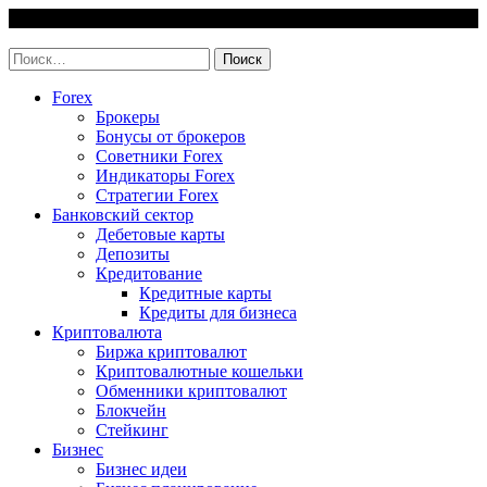
Skip
6 August, 2026
to
invest-easy.ru
content
Найти:
Forex
Брокеры
Бонусы от брокеров
Советники Forex
Индикаторы Forex
Стратегии Forex
Банковский сектор
Дебетовые карты
Депозиты
Кредитование
Кредитные карты
Кредиты для бизнеса
Криптовалюта
Биржа криптовалют
Криптовалютные кошельки
Обменники криптовалют
Блокчейн
Стейкинг
Бизнес
Бизнес идеи