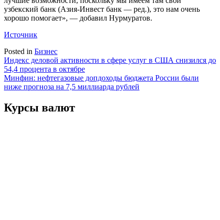
лучшие возможности, поскольку мы имеем там свой
узбекский банк (Азия-Инвест банк — ред.), это нам очень
хорошо помогает», — добавил Нурмуратов.
Источник
Posted in
Бизнес
Навигация
Индекс деловой активности в сфере услуг в США снизился до
54,4 процента в октябре
по
Минфин: нефтегазовые допдоходы бюджета России были
записям
ниже прогноза на 7,5 миллиарда рублей
Курсы валют