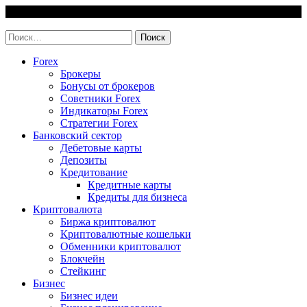
Skip
7 August, 2026
to
invest-easy.ru
content
Найти:
Forex
Брокеры
Бонусы от брокеров
Советники Forex
Индикаторы Forex
Стратегии Forex
Банковский сектор
Дебетовые карты
Депозиты
Кредитование
Кредитные карты
Кредиты для бизнеса
Криптовалюта
Биржа криптовалют
Криптовалютные кошельки
Обменники криптовалют
Блокчейн
Стейкинг
Бизнес
Бизнес идеи