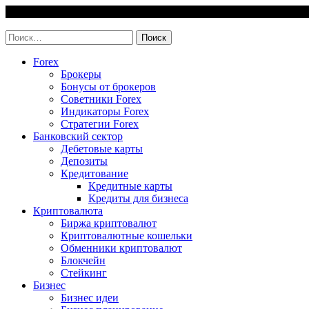
Skip
7 August, 2026
to
invest-easy.ru
content
Найти:
Forex
Брокеры
Бонусы от брокеров
Советники Forex
Индикаторы Forex
Стратегии Forex
Банковский сектор
Дебетовые карты
Депозиты
Кредитование
Кредитные карты
Кредиты для бизнеса
Криптовалюта
Биржа криптовалют
Криптовалютные кошельки
Обменники криптовалют
Блокчейн
Стейкинг
Бизнес
Бизнес идеи