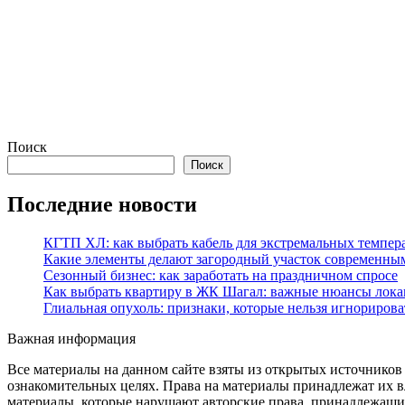
Поиск
Поиск
Последние новости
КГТП ХЛ: как выбрать кабель для экстремальных темпер
Какие элементы делают загородный участок современны
Сезонный бизнес: как заработать на праздничном спросе
Как выбрать квартиру в ЖК Шагал: важные нюансы лока
Глиальная опухоль: признаки, которые нельзя игнорирова
Важная информация
Все материалы на данном сайте взяты из открытых источников
ознакомительных целях. Права на материалы принадлежат их в
материалы, которые нарушают авторские права, принадлежащие