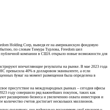
edom Holding Corp, выведя ее на американскую фондовую
бытию, по словам Тимура Турлова, Freedom шел
туса публичной компании в США открыло новые возможности для
нстрируют впечатляющие результаты на рынке. В мае 2023 года
RHC превысила 40% в долларовом эквиваленте, а если
ь ценных бумаг на момент размещения была определена в
 свое присутствие на международных рынках – сегодня офисы
в 2023 году совершило ряд важнейших покупок, таких как
вуют расширению бизнеса и увеличению охвата инвесторов и
е количество счетов достигает нескольких миллионов.
нашу аналитику, они радикально расширяют свой кругозор и