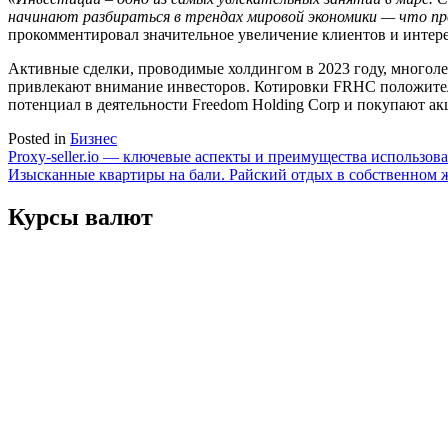
начинают разбираться в трендах мировой экономики — что про
прокомментировал значительное увеличение клиентов и интерес
Активные сделки, проводимые холдингом в 2023 году, многол
привлекают внимание инвесторов. Котировки FRHC положитель
потенциал в деятельности Freedom Holding Corp и покупают ак
Posted in
Бизнес
Навигация
Proxy-seller.io — ключевые аспекты и преимущества использов
Изысканные квартиры на бали. Райский отдых в собственном
по
записям
Курсы валют