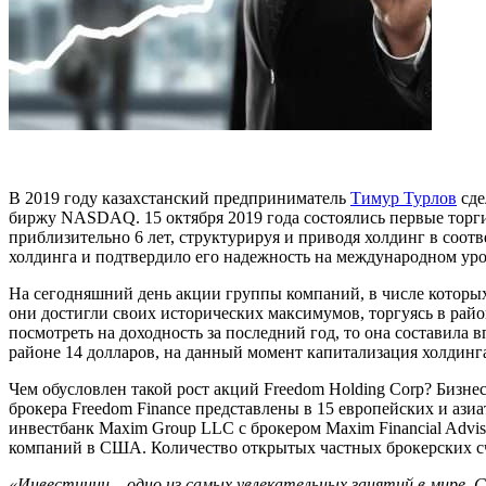
В 2019 году казахстанский предприниматель
Тимур Турлов
сде
биржу NASDAQ. 15 октября 2019 года состоялись первые торг
приблизительно 6 лет, структурируя и приводя холдинг в соо
холдинга и подтвердило его надежность на международном уро
На сегодняшний день акции группы компаний, в числе которых 
они достигли своих исторических максимумов, торгуясь в райо
посмотреть на доходность за последний год, то она составила
районе 14 долларов, на данный момент капитализация холдинга
Чем обусловлен такой рост акций Freedom Holding Corp? Бизн
брокера Freedom Finance представлены в 15 европейских и ази
инвестбанк Maxim Group LLC с брокером Maxim Financial Advi
компаний в США. Количество открытых частных брокерских сче
«Инвестиции – одно из самых увлекательных занятий в мире. 