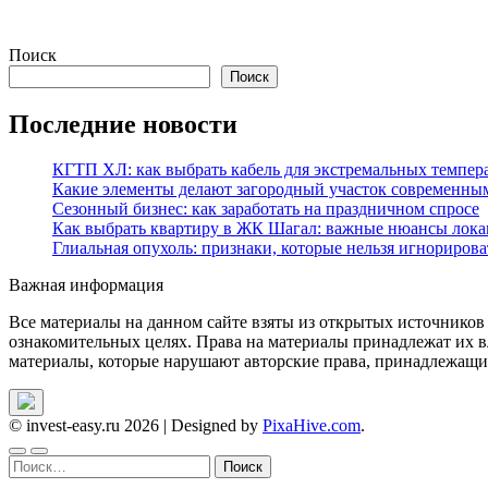
Поиск
Поиск
Последние новости
КГТП ХЛ: как выбрать кабель для экстремальных темпер
Какие элементы делают загородный участок современны
Сезонный бизнес: как заработать на праздничном спросе
Как выбрать квартиру в ЖК Шагал: важные нюансы лока
Глиальная опухоль: признаки, которые нельзя игнорирова
Важная информация
Все материалы на данном сайте взяты из открытых источников
ознакомительных целях. Права на материалы принадлежат их в
материалы, которые нарушают авторские права, принадлежащие
© invest-easy.ru 2026
|
Designed by
PixaHive.com
.
Найти: