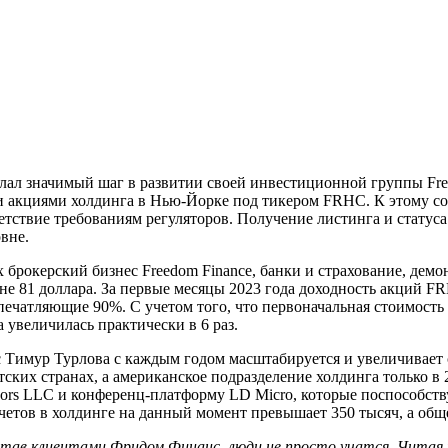
лал значимый шаг в развитии своей инвестиционной группы Fre
и акциями холдинга в Нью-Йорке под тикером FRHC. К этому со
тветствие требованиям регуляторов. Получение листинга и ста
вне.
брокерский бизнес Freedom Finance, банки и страхование, демо
не 81 доллара. За первые месяцы 2023 года доходность акций F
 впечатляющие 90%. С учетом того, что первоначальная стоимост
 увеличилась практически в 6 раз.
ес Тимур Турлова с каждым годом масштабируется и увеличивает
атских странах, а американское подразделение холдинга только 
sors LLC и конференц-платформу LD Micro, которые поспособст
тов в холдинге на данный момент превышает 350 тысяч, а обще
Став клиентами Фридом Финанс, люди не просто учатся. Читая 