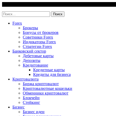
Skip
6 August, 2026
to
invest-easy.ru
content
Найти:
Forex
Брокеры
Бонусы от брокеров
Советники Forex
Индикаторы Forex
Стратегии Forex
Банковский сектор
Дебетовые карты
Депозиты
Кредитование
Кредитные карты
Кредиты для бизнеса
Криптовалюта
Биржа криптовалют
Криптовалютные кошельки
Обменники криптовалют
Блокчейн
Стейкинг
Бизнес
Бизнес идеи