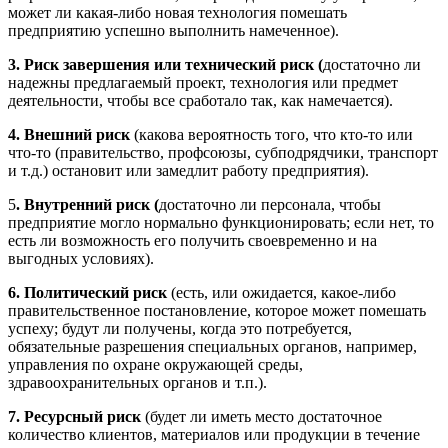
может ли какая-либо новая технология помешать
предприятию успешно выполнить намеченное).
3.
Риск
завершения
или
технический
риск
(
достаточно ли
надежны предлагаемый проект, технология или предмет
деятельности, чтобы все сработало так, как намечается).
4.
Внешний
риск
(какова вероятность того, что кто-то или
что-то (правительство, профсоюзы, субподрядчики, транспорт
и т.д.) остановит или замедлит работу предприятия).
5
.
Внутренний
риск
(
достаточно ли персонала, чтобы
предприятие могло нормально функционировать; если нет, то
есть ли возможность его получить своевременно и на
выгодных условиях).
6.
Политический
риск
(есть, или ожидается, какое-либо
правительственное постановление, которое может помешать
успеху; будут ли получены, когда это потребуется,
обязательные разрешения специальных органов, например,
управления по охране окружающей среды,
здравоохранительных органов и т.п.).
7.
Ресурсный
риск
(будет ли иметь место достаточное
количество клиентов, материалов или продукции в течение