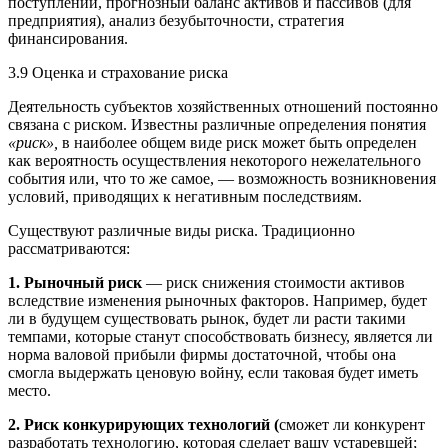
поступлений, прогнозный баланс активов и пассивов (для
предприятия), анализ безубыточности, стратегия
финансирования.
3.9 Оценка и страхование риска
Деятельность субъектов хозяйственных отношений постоянно
связана с риском. Известны различные определения понятия
«риск»,
в наиболее общем виде риск может быть определен
как вероятность осуществления некоторого нежелательного
события или, что то же самое, — возможность возникновения
условий, приводящих к негативным последствиям.
Существуют различные виды риска. Традиционно
рассматриваются:
1.
Рыночный
риск
— риск снижения стоимости активов
вследствие изменения рыночных факторов. Например, будет
ли в будущем существовать рынок, будет ли расти такими
темпами, которые станут способствовать бизнесу, является ли
норма валовой прибыли фирмы достаточной, чтобы она
смогла выдержать ценовую войну, если таковая будет иметь
место.
2.
Риск
конкурирующих
технологий
(
сможет ли конкурент
разработать технологию, которая сделает вашу устаревшей;