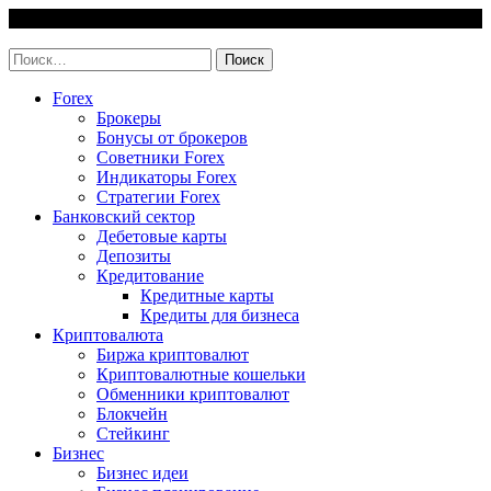
Skip
6 August, 2026
to
invest-easy.ru
content
Найти:
Forex
Брокеры
Бонусы от брокеров
Советники Forex
Индикаторы Forex
Стратегии Forex
Банковский сектор
Дебетовые карты
Депозиты
Кредитование
Кредитные карты
Кредиты для бизнеса
Криптовалюта
Биржа криптовалют
Криптовалютные кошельки
Обменники криптовалют
Блокчейн
Стейкинг
Бизнес
Бизнес идеи