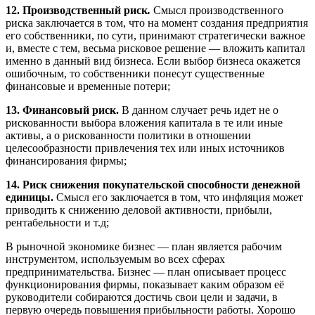
12
.
П
роизводственный
риск
.
Смысл производственного
риска заключается в том, что на момент создания предприятия
его собственники, по сути, принимают стратегически важное
и, вместе с тем, весьма рисковое решение — вложить капитал
именно в данный вид бизнеса. Если выбор бизнеса окажется
ошибочным, то собственники понесут существенные
финансовые и временные потери;
13.
Ф
инансовый
риск.
В данном случает речь идет не о
рискованности выбора вложения капитала в те или иные
активы, а о рискованности политики в отношении
целесообразности привлечения тех или иных источников
финансирования фирмы;
14
.
Р
иск
снижения
покупательской
способности
денежной
единицы.
Смысл его заключается в том, что инфляция может
приводить к снижению деловой активности, прибыли,
рентабельности и т.д;
В рыночной экономике бизнес — план является рабочим
инструментом, используемым во всех сферах
предпринимательства. Бизнес — план описывает процесс
функционирования фирмы, показывает каким образом её
руководители собираются достичь свои цели и задачи, в
первую очередь повышения прибыльности работы. Хорошо