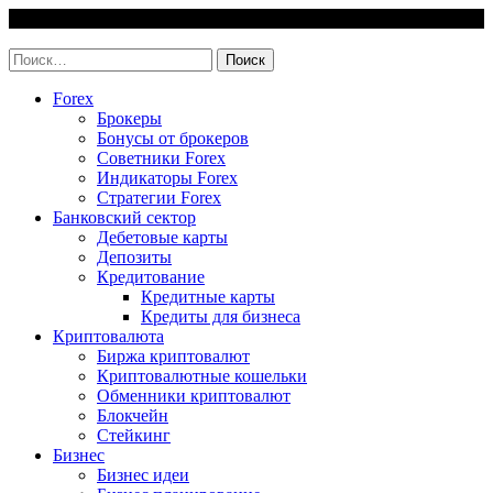
Skip
8 August, 2026
to
invest-easy.ru
content
Найти:
Forex
Брокеры
Бонусы от брокеров
Советники Forex
Индикаторы Forex
Стратегии Forex
Банковский сектор
Дебетовые карты
Депозиты
Кредитование
Кредитные карты
Кредиты для бизнеса
Криптовалюта
Биржа криптовалют
Криптовалютные кошельки
Обменники криптовалют
Блокчейн
Стейкинг
Бизнес
Бизнес идеи