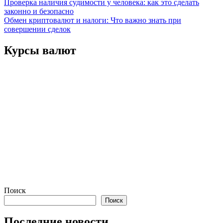
Навигация
Проверка наличия судимости у человека: как это сделать
законно и безопасно
по
Обмен криптовалют и налоги: Что важно знать при
записям
совершении сделок
Курсы валют
Поиск
Поиск
Последние новости