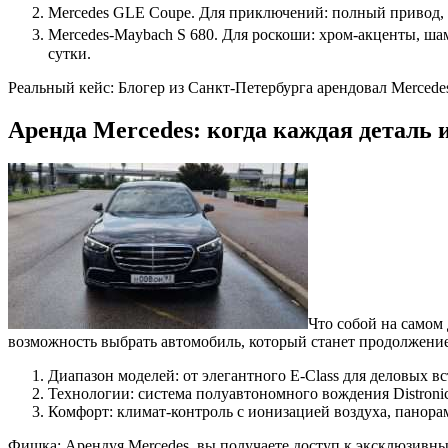
Mercedes GLE Coupe. Для приключений: полный привод, вы
Mercedes-Maybach S 680. Для роскоши: хром-акценты, шам
сутки.
Реальный кейс: Блогер из Санкт-Петербурга арендовал Mercedes 
Аренда Mercedes: когда каждая деталь 
Что собой на самом 
возможность выбрать автомобиль, который станет продолжени
Диапазон моделей: от элегантного E-Class для деловых в
Технологии: система полуавтономного вождения Distronic,
Комфорт: климат-контроль с ионизацией воздуха, панорам
Фишка: Арендуя Mercedes, вы получаете доступ к эксклюзивн