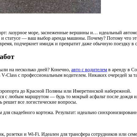
орт: лазурное море, заснеженные вершины и… идеальный автомоб
и и статусе — ваш выбор аренда машины. Почему? Потому что это
 время, подчеркнет имидж и превратит даже обычную поездку в 
забот
были на несколько дней? Конечно,
авто с водителем
в аренду в Со
es V-Class с профессиональным водителем. Никаких очередей за т
 аэропорта до Красной Поляны или Имеретинской набережной.
тся с любым маршрутом — будь то мокрый асфальт после дождя 
ль решит все логистические вопросы.
м для свадебного кортежа. Результат: идеально синхронизирован
ик, розетки и Wi-Fi. Идеален для трансфера сотрудников или семе