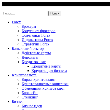
Skip
7 August, 2026
to
invest-easy.ru
content
Найти:
Forex
Брокеры
Бонусы от брокеров
Советники Forex
Индикаторы Forex
Стратегии Forex
Банковский сектор
Дебетовые карты
Депозиты
Кредитование
Кредитные карты
Кредиты для бизнеса
Криптовалюта
Биржа криптовалют
Криптовалютные кошельки
Обменники криптовалют
Блокчейн
Стейкинг
Бизнес
Бизнес идеи