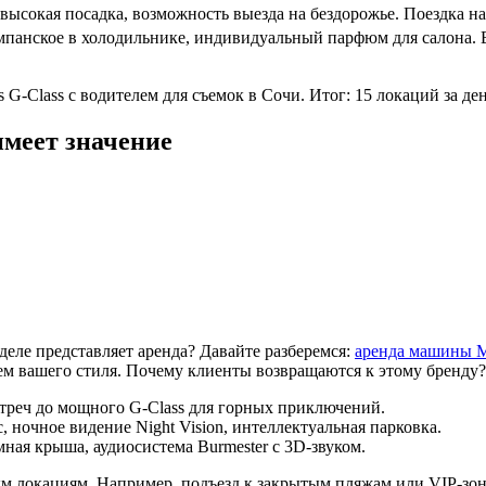
сокая посадка, возможность выезда на бездорожье. Поездка на о
панское в холодильнике, индивидуальный парфюм для салона. Ва
G-Class с водителем для съемок в Сочи. Итог: 15 локаций за ден
имеет значение
деле представляет аренда? Давайте разберемся:
аренда машины М
ем вашего стиля. Почему клиенты возвращаются к этому бренду?
стреч до мощного G-Class для горных приключений.
 ночное видение Night Vision, интеллектуальная парковка.
ная крыша, аудиосистема Burmester с 3D-звуком.
ым локациям. Например, подъезд к закрытым пляжам или VIP-зо