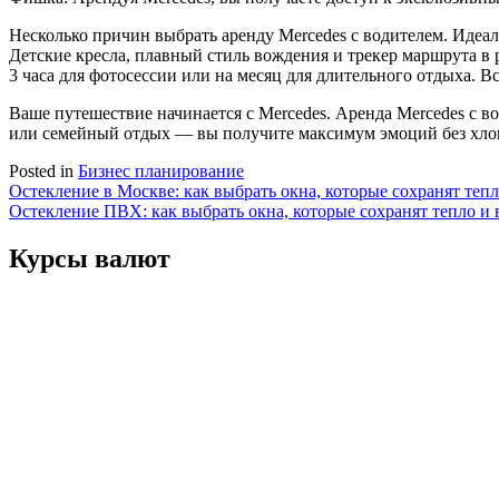
Несколько причин выбрать аренду Mercedes с водителем. Идеал
Детские кресла, плавный стиль вождения и трекер маршрута в 
3 часа для фотосессии или на месяц для длительного отдыха. В
Ваше путешествие начинается с Mercedes. Аренда Mercedes с во
или семейный отдых — вы получите максимум эмоций без хло
Posted in
Бизнес планирование
Навигация
Остекление в Москве: как выбрать окна, которые сохранят теп
Остекление ПВХ: как выбрать окна, которые сохранят тепло и
по
записям
Курсы валют