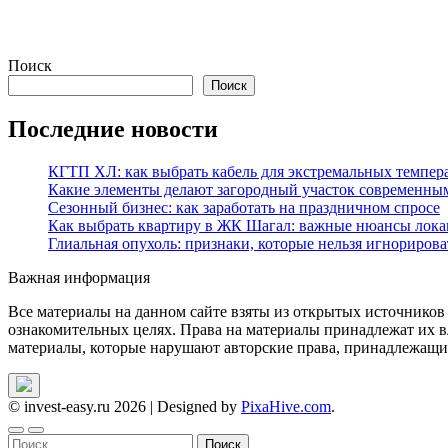
Поиск
Поиск
Последние новости
КГТП ХЛ: как выбрать кабель для экстремальных темпер
Какие элементы делают загородный участок современны
Сезонный бизнес: как заработать на праздничном спросе
Как выбрать квартиру в ЖК Шагал: важные нюансы лока
Глиальная опухоль: признаки, которые нельзя игнорирова
Важная информация
Все материалы на данном сайте взяты из открытых источников
ознакомительных целях. Права на материалы принадлежат их в
материалы, которые нарушают авторские права, принадлежащие
© invest-easy.ru 2026
|
Designed by
PixaHive.com
.
Найти: