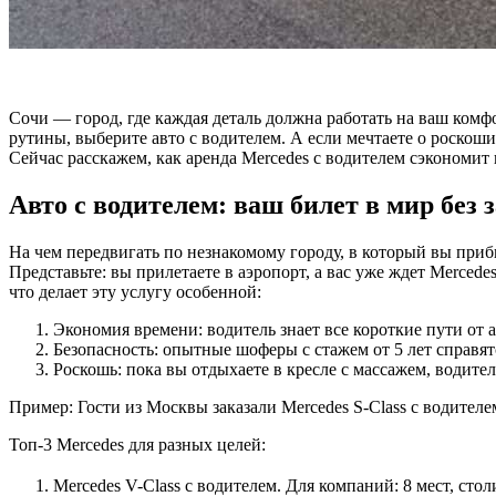
Сочи — город, где каждая деталь должна работать на ваш комф
рутины, выберите авто с водителем. А если мечтаете о роскош
Сейчас расскажем, как аренда Mercedes с водителем сэкономит
Авто с водителем: ваш билет в мир без 
На чем передвигать по незнакомому городу, в который вы при
Представьте: вы прилетаете в аэропорт, а вас уже ждет Merced
что делает эту услугу особенной:
Экономия времени: водитель знает все короткие пути от
Безопасность: опытные шоферы с стажем от 5 лет справя
Роскошь: пока вы отдыхаете в кресле с массажем, водите
Пример: Гости из Москвы заказали Mercedes S-Class с водителе
Топ-3 Mercedes для разных целей:
Mercedes V-Class с водителем. Для компаний: 8 мест, стол