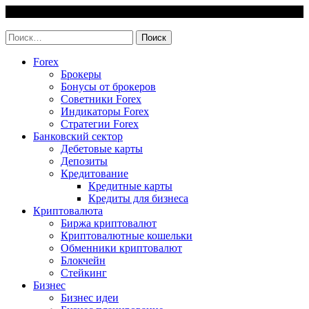
Skip
6 August, 2026
to
invest-easy.ru
content
Найти:
Forex
Брокеры
Бонусы от брокеров
Советники Forex
Индикаторы Forex
Стратегии Forex
Банковский сектор
Дебетовые карты
Депозиты
Кредитование
Кредитные карты
Кредиты для бизнеса
Криптовалюта
Биржа криптовалют
Криптовалютные кошельки
Обменники криптовалют
Блокчейн
Стейкинг
Бизнес
Бизнес идеи