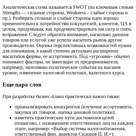
Аналитическая схема называется SWOT (по ключевым словам
Strengths — сильные стороны, Weakness – слабые стороны и
пр.). Разбирать сильные и слабые стороны идеи хорошо
применительно к потребностям покупателей, клиентов, ЦА в
целом, продумывая, как продемонстрировать им силу и снять
возражения. Следует обратить внимание, насколько данным
товаром или услугой уже успели насытить рынок другие
производители. Оценка перспективных возможностей нужна
для понимания, в какой степени актуально расширение
масштабов фирмы, ее ассортимента. Под «угрозами» обычно
понимают факторы, не зависящие от предпринимателя,
например, экономико-политические события на высшем
уровне, изменение налоговой политики, валютного курса.
Еще пара слов
При разработке бизнес-плана практически важно также:
проанализировать конкурентов (изучение ассортимента,
закупки их товаров, оценка ценовой политики);
наметить практические пути достижения целей
(пошагово, с назначением ответственных лиц на каждом
этапе, например: «Выбор системы налогообложения,
ответственный фин. директор Сидоров П. И.»);