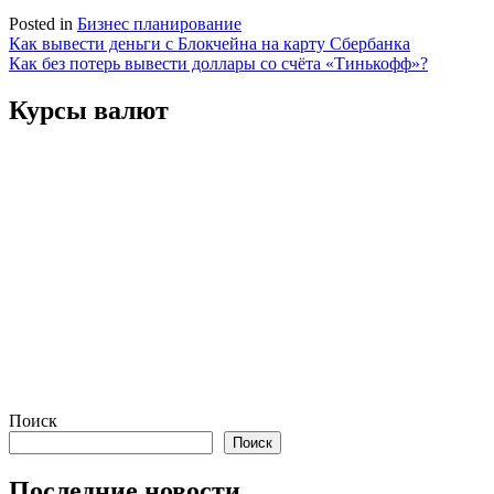
Posted in
Бизнес планирование
Навигация
Как вывести деньги с Блокчейна на карту Сбербанка
Как без потерь вывести доллары со счёта «Тинькофф»?
по
записям
Курсы валют
Поиск
Поиск
Последние новости