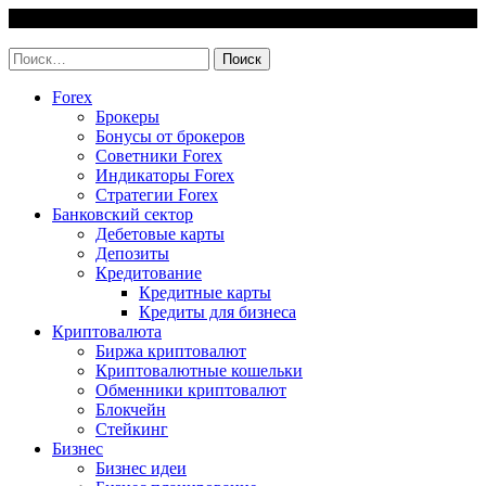
Skip
6 August, 2026
to
invest-easy.ru
content
Найти:
Forex
Брокеры
Бонусы от брокеров
Советники Forex
Индикаторы Forex
Стратегии Forex
Банковский сектор
Дебетовые карты
Депозиты
Кредитование
Кредитные карты
Кредиты для бизнеса
Криптовалюта
Биржа криптовалют
Криптовалютные кошельки
Обменники криптовалют
Блокчейн
Стейкинг
Бизнес
Бизнес идеи