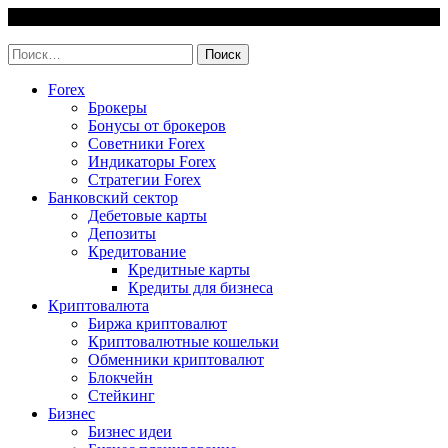
Skip
6 August, 2026
to
invest-easy.ru
content
Найти:
Forex
Брокеры
Бонусы от брокеров
Советники Forex
Индикаторы Forex
Стратегии Forex
Банковский сектор
Дебетовые карты
Депозиты
Кредитование
Кредитные карты
Кредиты для бизнеса
Криптовалюта
Биржа криптовалют
Криптовалютные кошельки
Обменники криптовалют
Блокчейн
Стейкинг
Бизнес
Бизнес идеи