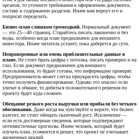
органов, то уточните требования к оформлению документа,
составу и содержанию разделов. Иначе вам вернут его и
попросят переделать.
Бизнес-план слишком громоздкий.
Нормальный документ
— это 25—40 страниц. Старайтесь писать лаконично и без
воды, особенно когда план предназначен для внешнего
инвестора. Иначе читатель устанет, пока доберется до сути.
Непроверенные или очень приблизительные данные в
плане.
Не стоит брать цифры с потолка, писать примерно и на
глаз. Если документ предназначен для внешнего
использования, то будьте готовы, что информацию проверят.
Предприниматель может слегка приукрасить цифры, чтобы
точно получить финансирование. Однако это опасно: если
уличат в обмане, то добиться положительного решения по
проекту будет куда сложнее.
Обещание резкого роста выручки или прибыли без четкого
обоснования.
Даже когда вы чувствуйте и верите, что бизнес
взлетит, не стоит обещать сказочный рост. Исключение —
если есть достоверные сведения, которые подтверждают
оптимистичные прогнозы. Иначе человек, который будет
изучать план, усомнится и решит, что проект не учитывает
жизненных реалий.