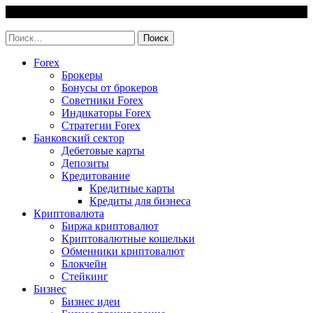
Skip
7 August, 2026
to
invest-easy.ru
content
Найти:
Forex
Брокеры
Бонусы от брокеров
Советники Forex
Индикаторы Forex
Стратегии Forex
Банковский сектор
Дебетовые карты
Депозиты
Кредитование
Кредитные карты
Кредиты для бизнеса
Криптовалюта
Биржа криптовалют
Криптовалютные кошельки
Обменники криптовалют
Блокчейн
Стейкинг
Бизнес
Бизнес идеи