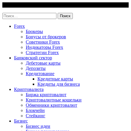
Skip
8 August, 2026
to
invest-easy.ru
content
Найти:
Forex
Брокеры
Бонусы от брокеров
Советники Forex
Индикаторы Forex
Стратегии Forex
Банковский сектор
Дебетовые карты
Депозиты
Кредитование
Кредитные карты
Кредиты для бизнеса
Криптовалюта
Биржа криптовалют
Криптовалютные кошельки
Обменники криптовалют
Блокчейн
Стейкинг
Бизнес
Бизнес идеи