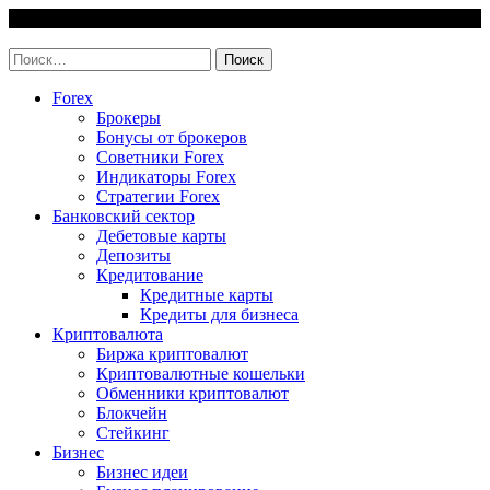
Skip
6 August, 2026
to
invest-easy.ru
content
Найти:
Forex
Брокеры
Бонусы от брокеров
Советники Forex
Индикаторы Forex
Стратегии Forex
Банковский сектор
Дебетовые карты
Депозиты
Кредитование
Кредитные карты
Кредиты для бизнеса
Криптовалюта
Биржа криптовалют
Криптовалютные кошельки
Обменники криптовалют
Блокчейн
Стейкинг
Бизнес
Бизнес идеи