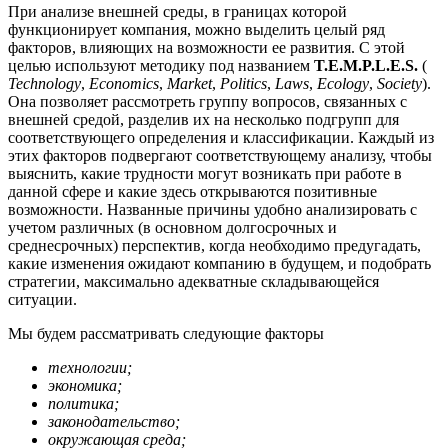
При анализе внешней среды, в границах которой
функционирует компания, можно выделить целый ряд
факторов, влияющих на возможности ее развития. С этой
целью используют методику под названием
T.E.M.P.L.E.S.
(
Technology
,
Economics
,
Market
,
Politics
,
Laws
,
Ecology
,
Society
).
Она позволяет рассмотреть группу вопросов, связанных с
внешней средой, разделив их на несколько подгрупп для
соответствующего определения и классификации. Каждый из
этих факторов подвергают соответствующему анализу, чтобы
выяснить, какие трудности могут возникать при работе в
данной сфере и какие здесь открываются позитивные
возможности. Названные причины удобно анализировать с
учетом различных (в основном долгосрочных и
среднесрочных) перспектив, когда необходимо предугадать,
какие изменения ожидают компанию в будущем, и подобрать
стратегии, максимально адекватные складывающейся
ситуации.
Мы будем рассматривать следующие факторы
технологии;
экономика;
политика;
законодательство;
окружающая среда;