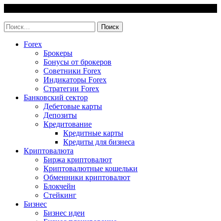
Skip
9 August, 2026
to
invest-easy.ru
content
Найти:
Forex
Брокеры
Бонусы от брокеров
Советники Forex
Индикаторы Forex
Стратегии Forex
Банковский сектор
Дебетовые карты
Депозиты
Кредитование
Кредитные карты
Кредиты для бизнеса
Криптовалюта
Биржа криптовалют
Криптовалютные кошельки
Обменники криптовалют
Блокчейн
Стейкинг
Бизнес
Бизнес идеи