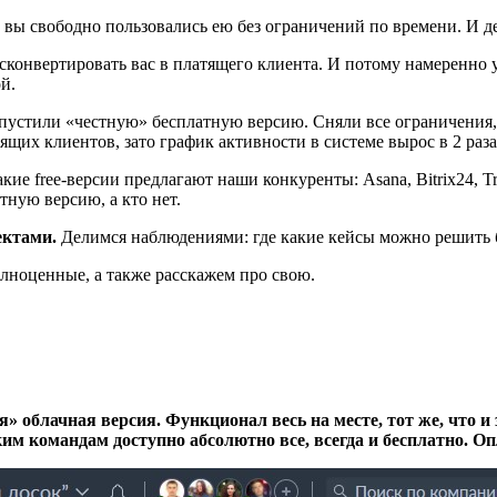
 вы свободно пользовались ею без ограничений по времени. И де
сконвертировать вас в платящего клиента. И потому намеренно 
й.
апустили «честную» бесплатную версию. Сняли все ограничения, 
тящих клиентов, зато график активности в системе вырос в 2 раза 
ие free-версии предлагают наши конкуренты: Asana, Bitrix24, T
тную версию, а кто нет.
ектами.
Делимся наблюдениями: где какие кейсы можно решить бе
олноценные, а также расскажем про свою.
я» облачная версия. Функционал весь на месте, тот же, что и з
м командам доступно абсолютно все, всегда и бесплатно. Опл