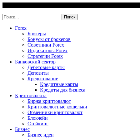
Skip
6 August, 2026
to
invest-easy.ru
content
Найти:
Forex
Брокеры
Бонусы от брокеров
Советники Forex
Индикаторы Forex
Стратегии Forex
Банковский сектор
Дебетовые карты
Депозиты
Кредитование
Кредитные карты
Кредиты для бизнеса
Криптовалюта
Биржа криптовалют
Криптовалютные кошельки
Обменники криптовалют
Блокчейн
Стейкинг
Бизнес
Бизнес идеи