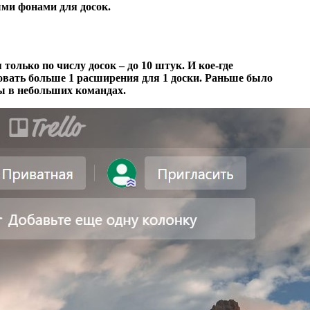
ыми фонами для досок.
олько по числу досок – до 10 штук. И кое-где
зовать больше 1 расширения для 1 доски. Раньше было
ты в небольших командах.