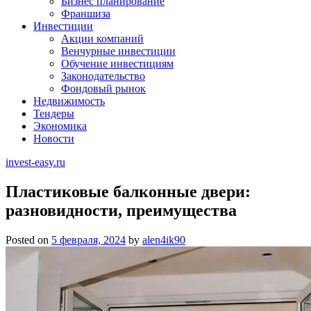
Бизнес планирование
Франшиза
Инвестиции
Акции компаний
Венчурные инвестиции
Обучение инвестициям
Законодательство
Фондовый рынок
Недвижимость
Тендеры
Экономика
Новости
invest-easy.ru
Пластиковые балконные двери:
разновидности, преимущества
Posted on
5 февраля, 2024
by
alen4ik90