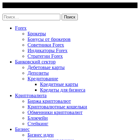
Skip
7 August, 2026
to
invest-easy.ru
content
Найти:
Forex
Брокеры
Бонусы от брокеров
Советники Forex
Индикаторы Forex
Стратегии Forex
Банковский сектор
Дебетовые карты
Депозиты
Кредитование
Кредитные карты
Кредиты для бизнеса
Криптовалюта
Биржа криптовалют
Криптовалютные кошельки
Обменники криптовалют
Блокчейн
Стейкинг
Бизнес
Бизнес идеи