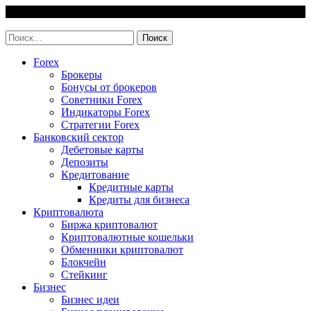
Skip
7 August, 2026
to
invest-easy.ru
content
Найти:
Forex
Брокеры
Бонусы от брокеров
Советники Forex
Индикаторы Forex
Стратегии Forex
Банковский сектор
Дебетовые карты
Депозиты
Кредитование
Кредитные карты
Кредиты для бизнеса
Криптовалюта
Биржа криптовалют
Криптовалютные кошельки
Обменники криптовалют
Блокчейн
Стейкинг
Бизнес
Бизнес идеи