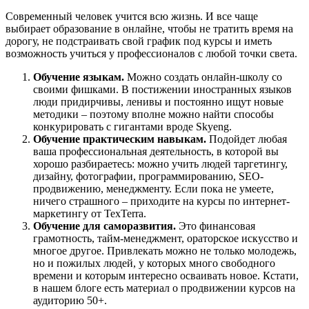
Современный человек учится всю жизнь. И все чаще
выбирает образование в онлайне, чтобы не тратить время на
дорогу, не подстраивать свой график под курсы и иметь
возможность учиться у профессионалов с любой точки света.
Обучение языкам.
Можно создать онлайн-школу со
своими фишками. В постижении иностранных языков
люди придирчивы, ленивы и постоянно ищут новые
методики – поэтому вполне можно найти способы
конкурировать с гигантами вроде Skyeng.
Обучение практическим навыкам.
Подойдет любая
ваша профессиональная деятельность, в которой вы
хорошо разбираетесь: можно учить людей таргетингу,
дизайну, фотографии, программированию, SEO-
продвижению, менеджменту. Если пока не умеете,
ничего страшного – приходите на курсы по интернет-
маркетингу от TexTerra.
Обучение для саморазвития.
Это финансовая
грамотность, тайм-менеджмент, ораторское искусство и
многое другое. Привлекать можно не только молодежь,
но и пожилых людей, у которых много свободного
времени и которым интересно осваивать новое. Кстати,
в нашем блоге есть материал о продвижении курсов на
аудиторию 50+.