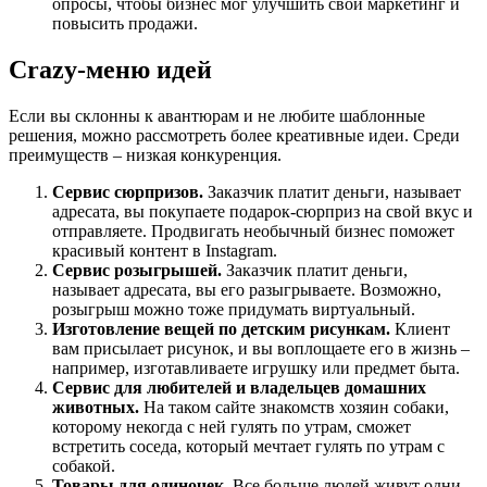
опросы, чтобы бизнес мог улучшить свой маркетинг и
повысить продажи.
Crazy-меню идей
Если вы склонны к авантюрам и не любите шаблонные
решения, можно рассмотреть более креативные идеи. Среди
преимуществ – низкая конкуренция.
Сервис сюрпризов.
Заказчик платит деньги, называет
адресата, вы покупаете подарок-сюрприз на свой вкус и
отправляете. Продвигать необычный бизнес поможет
красивый контент в Instagram.
Сервис розыгрышей.
Заказчик платит деньги,
называет адресата, вы его разыгрываете. Возможно,
розыгрыш можно тоже придумать виртуальный.
Изготовление вещей по детским рисункам.
Клиент
вам присылает рисунок, и вы воплощаете его в жизнь –
например, изготавливаете игрушку или предмет быта.
Сервис для любителей и владельцев домашних
животных.
На таком сайте знакомств хозяин собаки,
которому некогда с ней гулять по утрам, сможет
встретить соседа, который мечтает гулять по утрам с
собакой.
Товары для одиночек.
Все больше людей живут одни,