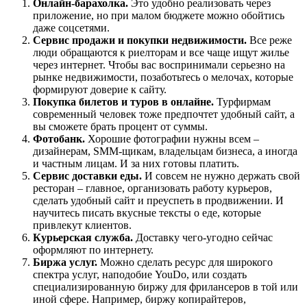
Онлайн-барахолка.
Это удобно реализовать через
приложение, но при малом бюджете можно обойтись
даже соцсетями.
Сервис продажи и покупки недвижимости.
Все реже
люди обращаются к риелторам и все чаще ищут жилье
через интернет. Чтобы вас воспринимали серьезно на
рынке недвижимости, позаботьтесь о мелочах, которые
формируют доверие к сайту.
Покупка билетов и туров в онлайне.
Турфирмам
современный человек тоже предпочтет удобный сайт, а
вы сможете брать процент от суммы.
Фотобанк.
Хорошие фотографии нужны всем –
дизайнерам, SMM-щикам, владельцам бизнеса, а иногда
и частным лицам. И за них готовы платить.
Сервис доставки еды.
И совсем не нужно держать свой
ресторан – главное, организовать работу курьеров,
сделать удобный сайт и преуспеть в продвижении. И
научитесь писать вкусные тексты о еде, которые
привлекут клиентов.
Курьерская служба.
Доставку чего-угодно сейчас
оформляют по интернету.
Биржа услуг.
Можно сделать ресурс для широкого
спектра услуг, наподобие YouDo, или создать
специализированную биржу для фрилансеров в той или
иной сфере. Например, биржу копирайтеров,