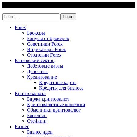
Skip
9 August, 2026
to
invest-easy.ru
content
Найти:
Forex
Брокеры
Бонусы от брокеров
Советники Forex
Индикаторы Forex
Стратегии Forex
Банковский сектор
Дебетовые карты
Депозиты
Кредитование
Кредитные карты
Кредиты для бизнеса
Криптовалюта
Биржа криптовалют
Криптовалютные кошельки
Обменники криптовалют
Блокчейн
Стейкинг
Бизнес
Бизнес идеи