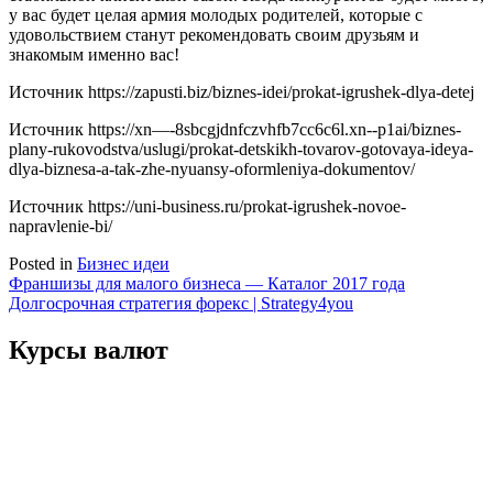
у вас будет целая армия молодых родителей, которые с
удовольствием станут рекомендовать своим друзьям и
знакомым именно вас!
Источник
https://zapusti.biz/biznes-idei/prokat-igrushek-dlya-detej
Источник
https://xn—-8sbcgjdnfczvhfb7cc6c6l.xn--p1ai/biznes-
plany-rukovodstva/uslugi/prokat-detskikh-tovarov-gotovaya-ideya-
dlya-biznesa-a-tak-zhe-nyuansy-oformleniya-dokumentov/
Источник
https://uni-business.ru/prokat-igrushek-novoe-
napravlenie-bi/
Posted in
Бизнес идеи
Навигация
Франшизы для малого бизнеса — Каталог 2017 года
Долгосрочная стратегия форекс | Strategy4you
по
записям
Курсы валют