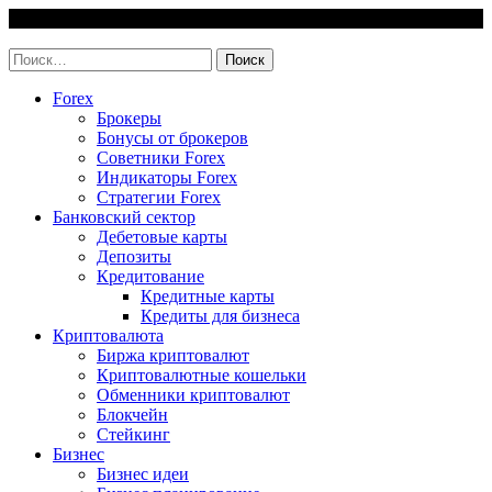
Skip
6 August, 2026
to
invest-easy.ru
content
Найти:
Forex
Брокеры
Бонусы от брокеров
Советники Forex
Индикаторы Forex
Стратегии Forex
Банковский сектор
Дебетовые карты
Депозиты
Кредитование
Кредитные карты
Кредиты для бизнеса
Криптовалюта
Биржа криптовалют
Криптовалютные кошельки
Обменники криптовалют
Блокчейн
Стейкинг
Бизнес
Бизнес идеи