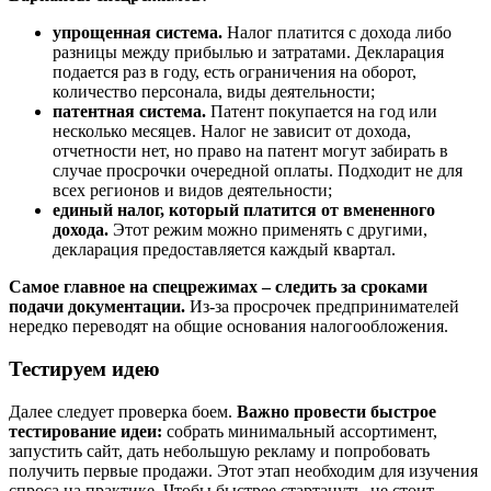
упрощенная система.
Налог платится с дохода либо
разницы между прибылью и затратами. Декларация
подается раз в году, есть ограничения на оборот,
количество персонала, виды деятельности;
патентная система.
Патент покупается на год или
несколько месяцев. Налог не зависит от дохода,
отчетности нет, но право на патент могут забирать в
случае просрочки очередной оплаты. Подходит не для
всех регионов и видов деятельности;
единый налог, который платится от вмененного
дохода.
Этот режим можно применять с другими,
декларация предоставляется каждый квартал.
Самое главное на спецрежимах – следить за сроками
подачи документации.
Из-за просрочек предпринимателей
нередко переводят на общие основания налогообложения.
Тестируем идею
Далее следует проверка боем.
Важно провести быстрое
тестирование идеи:
собрать минимальный ассортимент,
запустить сайт, дать небольшую рекламу и попробовать
получить первые продажи. Этот этап необходим для изучения
спроса на практике. Чтобы быстрее стартануть, не стоит