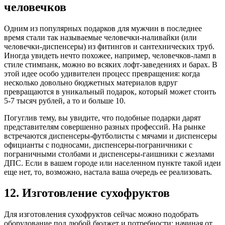
человечков
Одним из популярных подарков для мужчин в последнее
время стали так называемые человечки-наливайки (или
человечки-диспенсеры) из фитингов и сантехнических труб.
Иногда увидеть нечто похожее, например, человечков-ламп в
стиле стимпанк, можно во всяких лофт-заведениях и барах. В
этой идее особо удивителен процесс превращения: когда
несколько довольно бюджетных материалов вдруг
превращаются в уникальный подарок, который может стоить
5-7 тысяч рублей, а то и больше 10.
Погуглив тему, вы увидите, что подобные подарки дарят
представителям совершенно разных профессий. На рынке
встречаются диспенсеры-футболисты с мячами и диспенсеры
официанты с подносами, диспенсеры-пограничники с
пограничными столбами и диспенсеры-гаишники с жезлами
ДПС. Если в вашем городе или населенном пункте такой идеи
еще нет, то, возможно, настала ваша очередь ее реализовать.
12. Изготовление сухофруктов
Для изготовления сухофруктов сейчас можно подобрать
оборудование под любой бюджет и потребности: начиная от