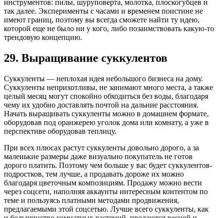
инструментов: пилы, шуруповерта, молотка, плоскогубцев и
так далее. Эксперименты с часами и временем поистине не
имеют границ, поэтому вы всегда сможете найти ту идею,
которой еще не было ни у кого, либо позаимствовать какую-то
трендовую концепцию.
29. Выращивание суккулентов
Суккуленты — неплохая идея небольшого бизнеса на дому.
Суккуленты неприхотливы, не занимают много места, а также
целый месяц могут спокойно обходиться без воды, благодаря
чему их удобно доставлять почтой на дальние расстояния.
Начать выращивать суккуленты можно в домашнем формате,
оборудовав под оранжерею уголок дома или комнату, а уже в
перспективе оборудовав теплицу.
При всех плюсах растут суккуленты довольно дорого, а за
маленькие размеры даже визуально покупатель не готов
дорого платить. Поэтому чем больше у вас будет суккулентов-
подростков, тем лучше, а продавать дороже их можно
благодаря цветочным композициям. Продажу можно вести
через соцсети, наполняя аккаунты интересным контентом по
теме и пользуясь платными методами продвижения,
предлагаемыми этой соцсетью. Лучше всего суккуленты, как
и большинство комнатных растений, продаются весной и