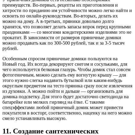
преимуществ. Во-первых, рецепты их приготовления и
хитрости по приданию им устойчивости можно легко найти и
освоить по онлайн-руководствам. Во-вторых, делать их
можно на дому. А в-третьих, пряники довольно долго
хранятся, что позволяет делать запасы впрок перед крупными
праздниками — со многими кондитерскими изделиями это не
прокатит. В зависимости от размеров пряничные домики
можно продавать как по 300-500 рублей, так и за 3-5 тысяч
рублей.
Особенным спросом пряничные домики пользуются на
Новый год. Их всегда декорируют снегом и сосульками, для
чего используется белковая глазурь. Чтобы домик стал совсем
фотогеничным, можно сделать ему вогнутую крышу — для
этого нужно слегка надавить бутылкой или каким-нибудь
округлым предметом на тесто пряника сразу после извлечения
из духовки. А можно пойти и дальше — организовать для
домика подсветку. Для этого будет достаточно светодиода на
батарейке или мелких гирлянд на ёлке. С такими
спецэффектами любой пряничный домик может привести
покупателя в восторг, соответственно, наценку на него можно
смело устанавливать высокую.
11. Создание сантехнических