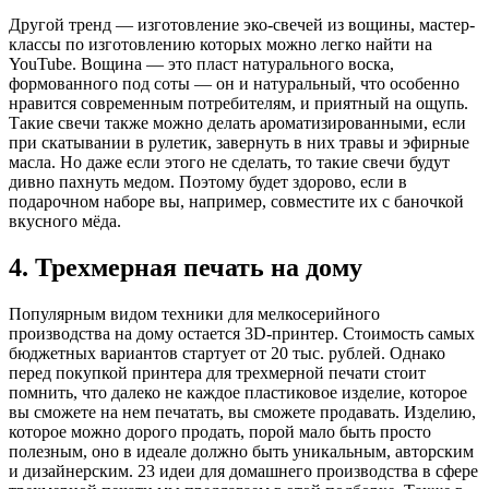
Другой тренд — изготовление эко-свечей из вощины, мастер-
классы по изготовлению которых можно легко найти на
YouTube. Вощина — это пласт натурального воска,
формованного под соты — он и натуральный, что особенно
нравится современным потребителям, и приятный на ощупь.
Такие свечи также можно делать ароматизированными, если
при скатывании в рулетик, завернуть в них травы и эфирные
масла. Но даже если этого не сделать, то такие свечи будут
дивно пахнуть медом. Поэтому будет здорово, если в
подарочном наборе вы, например, совместите их с баночкой
вкусного мёда.
4. Трехмерная печать на дому
Популярным видом техники для мелкосерийного
производства на дому остается 3D-принтер. Стоимость самых
бюджетных вариантов стартует от 20 тыс. рублей. Однако
перед покупкой принтера для трехмерной печати стоит
помнить, что далеко не каждое пластиковое изделие, которое
вы сможете на нем печатать, вы сможете продавать. Изделию,
которое можно дорого продать, порой мало быть просто
полезным, оно в идеале должно быть уникальным, авторским
и дизайнерским. 23 идеи для домашнего производства в сфере