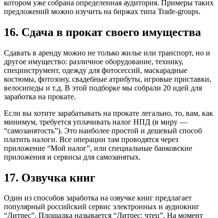
котором уже собрана определенная аудитория. Примеры таких
предложений можно изучить на биржах типа Trade-groups.
16. Сдача в прокат своего имущества
Сдавать в аренду можно не только жилье или транспорт, но и
другое имущество: различное оборудование, технику,
специнструмент, одежду для фотосессий, маскарадные
костюмы, фотозону, свадебные атрибуты, игровые приставки,
велосипеды и т.д. В этой подборке мы собрали 20 идей для
заработка на прокате.
Если вы хотите зарабатывать на прокате легально, то, вам, как
минимум, требуется уплачивать налог НПД (в миру —
“самозанятость”). Это наиболее простой и дешевый способ
платить налоги. Все операции там проводятся через
приложение “Мой налог”, или специальные банковские
приложения и сервисы для самозанятых.
17. Озвучка книг
Один из способов заработка на озвучке книг предлагает
популярный российский сервис электронных и аудиокниг
“Литрес”. Площадка называется “Литрес: чтец”. На момент