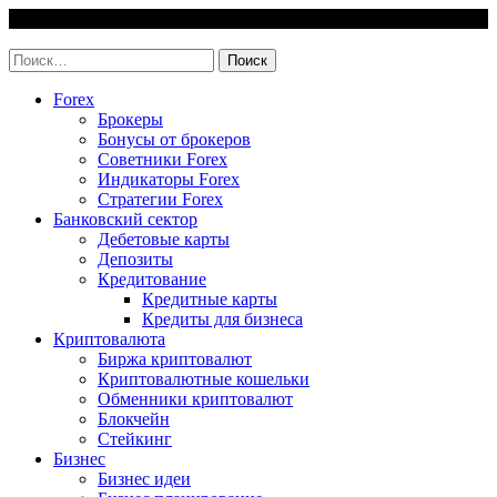
Skip
9 August, 2026
to
invest-easy.ru
content
Найти:
Forex
Брокеры
Бонусы от брокеров
Советники Forex
Индикаторы Forex
Стратегии Forex
Банковский сектор
Дебетовые карты
Депозиты
Кредитование
Кредитные карты
Кредиты для бизнеса
Криптовалюта
Биржа криптовалют
Криптовалютные кошельки
Обменники криптовалют
Блокчейн
Стейкинг
Бизнес
Бизнес идеи