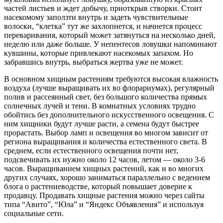
частей листьев и ждет добычу, приоткрыв створки. Стоит
насекомому заползти внутрь и задеть чувствительные
волоски, “клетка” тут же захлопнется, и начнется процесс
переваривания, который может затянуться на несколько дней,
неделю или даже больше. У непентесов ловушки напоминают
кувшины, которые привлекают насекомых запахом. Но
забравшись внутрь, выбраться жертва уже не может.
В основном хищным растениям требуются высокая влажность
воздуха (лучше выращивать их во флорариумах), регулярный
полив и рассеянный свет, без большого количества прямых
солнечных лучей и тени. В комнатных условиях трудно
обойтись без дополнительного искусственного освещения. С
ним хищники будут лучше расти, а семена будут быстрее
прорастать. Выбор ламп и освещения во многом зависит от
региона выращивания и количества естественного света. В
среднем, если естественного освещения почти нет,
подсвечивать их нужно около 12 часов, летом — около 3-6
часов. Выращиванием хищных растений, как и во многих
других случаях, хорошо заниматься параллельно с ведением
блога о растениеводстве, который повышает доверие к
продавцу. Продавать хищные растения можно через сайты
типа “Авито”, “Юла” и “Яндекс Объявления” и используя
социальные сети.