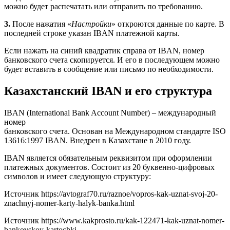
можно будет распечатать или отправить по требованию.
3.
После нажатия «
Настройки
» откроются данные по карте. В
последней строке указан IBAN платежной карты.
Если нажать на синий квадратик справа от IBAN, номер
банковского счета скопируется. И его в последующем можно
будет вставить в сообщение или письмо по необходимости.
Казахстанский IBAN и его структура
IBAN (International Bank Account Number) – международный
номер
банковского счета. Основан на Международном стандарте ISO
13616:1997 IBAN. Внедрен в Казахстане в 2010 году.
IBAN является обязательным реквизитом при оформлении
платежных документов. Состоит из 20 буквенно-цифровых
символов и имеет следующую структуру:
Источник
https://avtograf70.ru/raznoe/vopros-kak-uznat-svoj-20-
znachnyj-nomer-karty-halyk-banka.html
Источник
https://www.kakprosto.ru/kak-122471-kak-uznat-nomer-
bankovskoy-kartochki