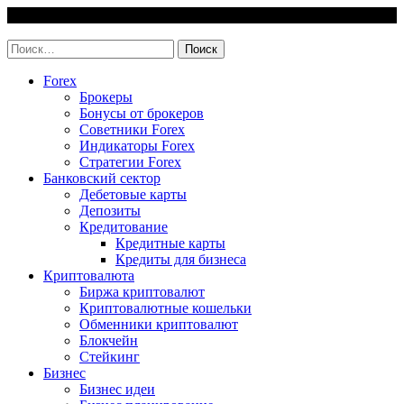
Skip
9 August, 2026
to
invest-easy.ru
content
Найти:
Forex
Брокеры
Бонусы от брокеров
Советники Forex
Индикаторы Forex
Стратегии Forex
Банковский сектор
Дебетовые карты
Депозиты
Кредитование
Кредитные карты
Кредиты для бизнеса
Криптовалюта
Биржа криптовалют
Криптовалютные кошельки
Обменники криптовалют
Блокчейн
Стейкинг
Бизнес
Бизнес идеи