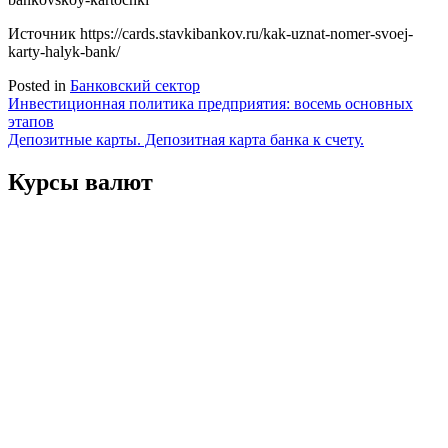
Источник
https://cards.stavkibankov.ru/kak-uznat-nomer-svoej-
karty-halyk-bank/
Posted in
Банковский сектор
Навигация
Инвестиционная политика предприятия: восемь основных
этапов
по
Депозитные карты. Депозитная карта банка к счету.
записям
Курсы валют