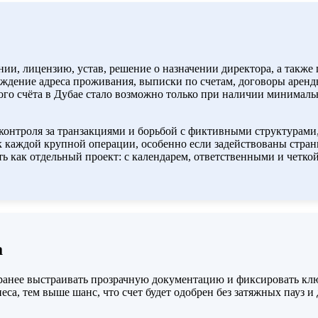
, лицензию, устав, решение о назначении директора, а также па
рждение адреса проживания, выписки по счетам, договоры аренд
о счёта в Дубае стало возможно только при наличии минимальн
контроля за транзакциями и борьбой с фиктивными структурам
к каждой крупной операции, особенно если задействованы стр
ь как отдельный проект: с календарем, ответственными и четко
а
анее выстраивать прозрачную документацию и фиксировать клю
неса, тем выше шанс, что счет будет одобрен без затяжных пауз