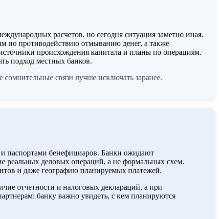
еждународных расчетов, но сегодня ситуация заметно иная.
иям по противодействию отмыванию денег, а также
 источники происхождения капитала и планы по операциям.
ять подход местных банков.
 сомнительные связи лучше исключать заранее.
в и паспортами бенефициаров. Банки ожидают
ие реальных деловых операций, а не формальных схем.
ентов и даже географию планируемых платежей.
чие отчетности и налоговых деклараций, а при
артнерам: банку важно увидеть, с кем планируются