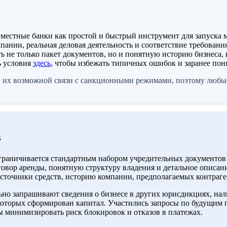
местные банки как простой и быстрый инструмент для запуска м
пании, реальная деловая деятельность и соответствие требован
ь не только пакет документов, но и понятную историю бизнеса,
ь условия
здесь
, чтобы избежать типичных ошибок и заранее пон
 их возможной связи с санкционными режимами, поэтому любые
в
 ограничивается стандартным набором учредительных документо
овор аренды, понятную структуру владения и детальное описан
источники средств, историю компании, предполагаемых контраг
о запрашивают сведения о бизнесе в других юрисдикциях, нали
оторых сформирован капитал. Участились запросы по будущим п
бы минимизировать риск блокировок и отказов в платежах.