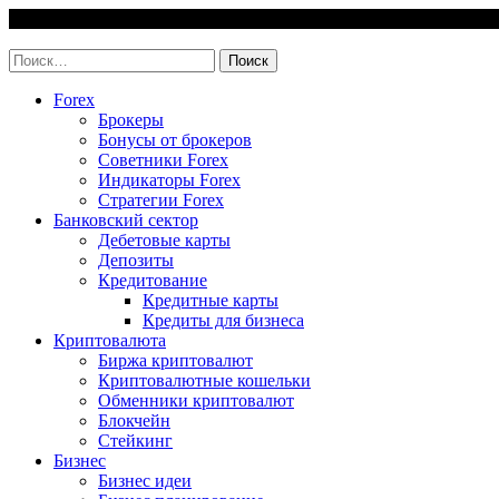
Skip
7 August, 2026
to
invest-easy.ru
content
Найти:
Forex
Брокеры
Бонусы от брокеров
Советники Forex
Индикаторы Forex
Стратегии Forex
Банковский сектор
Дебетовые карты
Депозиты
Кредитование
Кредитные карты
Кредиты для бизнеса
Криптовалюта
Биржа криптовалют
Криптовалютные кошельки
Обменники криптовалют
Блокчейн
Стейкинг
Бизнес
Бизнес идеи