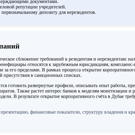
дтверждающими документами.
еловой репутации учредителей.
первоначальному депозиту для нерезидентов.
мпаний
ческое сближение требований к резидентам и нерезидентам: нал
 бенефициары относятся к зарубежным юрисдикциям, комплаенс‑п
язи за его пределами. В рамках процесса открытие корпоративно
й присутствия в санкционных списках.
дится готовить развернутые профили, описывать опыт работы, п
миратов. Также растет интерес банков к моделям монетизации и 
дели. В результате открытие корпоративного счёта в Дубае треб
 презентацию, финансовые показатели, структуру владения и кр