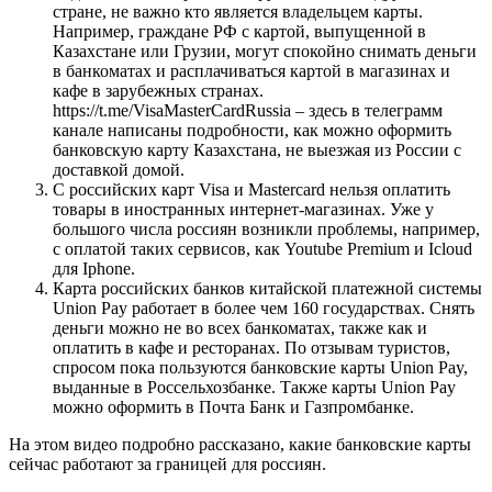
стране, не важно кто является владельцем карты.
Например, граждане РФ с картой, выпущенной в
Казахстане или Грузии, могут спокойно снимать деньги
в банкоматах и расплачиваться картой в магазинах и
кафе в зарубежных странах.
https://t.me/VisaMasterCardRussia – здесь в телеграмм
канале написаны подробности, как можно оформить
банковскую карту Казахстана, не выезжая из России с
доставкой домой.
С российских карт Visa и Mastercard нельзя оплатить
товары в иностранных интернет-магазинах. Уже у
большого числа россиян возникли проблемы, например,
с оплатой таких сервисов, как Youtube Premium и Icloud
для Iphone.
Карта российских банков китайской платежной системы
Union Pay работает в более чем 160 государствах. Снять
деньги можно не во всех банкоматах, также как и
оплатить в кафе и ресторанах. По отзывам туристов,
спросом пока пользуются банковские карты Union Pay,
выданные в Россельхозбанке. Также карты Union Pay
можно оформить в Почта Банк и Газпромбанке.
На этом видео подробно рассказано, какие банковские карты
сейчас работают за границей для россиян.