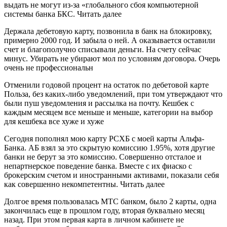
выдать не могут из-за «глобального сбоя компьютерной
системы банка БКС. Читать далее
Держала дебетовую карту, позвонила в банк на блокировку,
примерно 2000 год. И забыла о ней. А оказывается оставили
счет и благополучно списывали деньги. На счету сейчас
минус. Убирать не убирают мол по условиям договора. Очерь
очень не профессиональн
Отменили годовой процент на остаток по дебетовой карте
Польза, без каких-либо уведомлений, при том утверждают что
были пуш уведомления и рассылка на почту. Кешбек с
каждым месяцем все меньше и меньше, категории на выбор
для кешбека все хуже и хуже
Сегодня пополнял мою карту РСХБ с моей карты Альфа-
Банка. АБ взял за это скрытую комиссию 1.95%, хотя другие
банки не берут за это комиссию. Совершенно отсталое и
непартнерское поведение банка. Вместе с их фиаско с
брокерским счетом и иностранными активами, показали себя
как совершенно некомпетентны. Читать далее
Долгое время пользовалась МТС банком, было 2 карты, одна
закончилась еще в прошлом году, вторая буквально месяц
назад. При этом первая карта в личном кабинете не