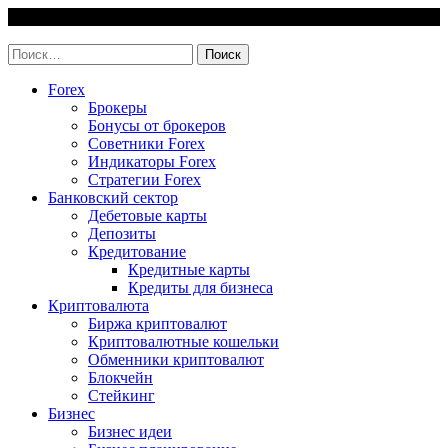
Skip
6 August, 2026
to
invest-easy.ru
content
Найти:
Forex
Брокеры
Бонусы от брокеров
Советники Forex
Индикаторы Forex
Стратегии Forex
Банковский сектор
Дебетовые карты
Депозиты
Кредитование
Кредитные карты
Кредиты для бизнеса
Криптовалюта
Биржа криптовалют
Криптовалютные кошельки
Обменники криптовалют
Блокчейн
Стейкинг
Бизнес
Бизнес идеи