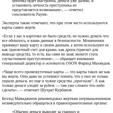
цепочка будет выстроена, деньги уже далеко, и
установить личность преступника не
представляется возможным», — отметил
сооснователь Payme.
Эксперты также отмечают, что при этом часто используются
карты самих жертв.
«Если у вас в карточке не было средств, не нужно думать что
все обошлось, и ваши данные в безопасности. Мошенники
привяжут вашу карту к своим данным, а затем используют ее
как транзитный счет для кражи, как дропа (транзит для
вывода средств), то есть, вы сами не зная, можете стать
соучастником преступления», — обращает внимание
генеральный директор и основатель OSON Фарход Махмудов.
«Чаще всего промежуточные карты — это карты таких же как
вы жертв. Они даже не успевают понять, что у них не только
украли деньги, но еще и чужие средства „прогнали“. А как
только деньги уходят за рубеж — там уже сложно что-либо
сделать», — отмечает Шухрат Курбанов.
Бехзод Мамаджанов рекомендовал жертвам злоумышленников
незамедлительно обращаться в правоохранительные органы:
«Обычно деньги выводят за границу и