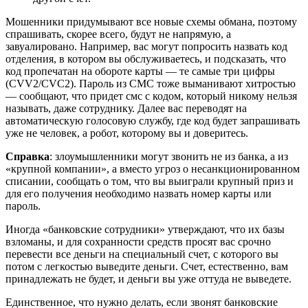
Мошенники придумывают все новые схемы обмана, поэтому
спрашивать, скорее всего, будут не напрямую, а
завуалировано. Например, вас могут попросить назвать код
отделения, в котором вы обслуживаетесь, и подсказать, что
код пропечатан на обороте карты — те самые три цифры
(CVV2/CVC2). Пароль из СМС тоже выманивают хитростью
— сообщают, что придет смс с кодом, который никому нельзя
называть, даже сотруднику. Далее вас переводят на
автоматическую голосовую службу, где код будет запрашивать
уже не человек, а робот, которому вы и доверитесь.
Справка
: злоумышленники могут звонить не из банка, а из
«крупной компании», а вместо угроз о несанкционированном
списании, сообщать о том, что вы выиграли крупный приз и
для его получения необходимо назвать номер карты или
пароль.
Иногда «банковские сотрудники» утверждают, что их базы
взломаны, и для сохранности средств просят вас срочно
перевести все деньги на специальный счет, с которого вы
потом с легкостью выведите деньги. Счет, естественно, вам
принадлежать не будет, и деньги вы уже оттуда не выведете.
Единственное, что нужно делать, если звонят банковские