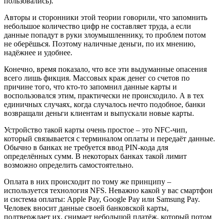
пользовались).
Авторы и сторонники этой теории говорили, что запомнить
небольшое количество цифр не составляет труда, а если
данные попадут в руки злоумышленнику, то проблем потом
не оберёшься. Поэтому наличные деньги, по их мнению,
надёжнее и удобнее.
Конечно, время показало, что все эти выдуманные опасения
всего лишь фикция. Массовых краж денег со счетов по
причине того, что кто-то запомнил данные карты и
воспользовался этим, практически не происходило. А в тех
единичных случаях, когда случалось нечто подобное, банки
возвращали деньги клиентам и выпускали новые карты.
Устройство такой карты очень простое – это NFC-чип,
который связывается с терминалом оплаты и передаёт данные.
Обычно в банках не требуется ввод PIN-кода для
определённых сумм. В некоторых банках такой лимит
возможно определить самостоятельно.
Оплата в них происходит по тому же принципу –
используется технология NFS. Неважно какой у вас смартфон
и система оплаты: Apple Pay, Google Pay или Samsung Pay.
Человек вносит данные своей банковской карты,
подтверждает их, снимает небольшой платёж, который потом