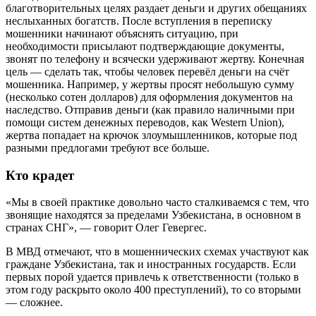
благотворительных целях раздает деньги и других обещаниях
неслыханных богатств. После вступления в переписку
мошенники начинают объяснять ситуацию, при
необходимости присылают подтверждающие документы,
звонят по телефону и всячески удерживают жертву. Конечная
цель — сделать так, чтобы человек перевёл деньги на счёт
мошенника. Например, у жертвы просят небольшую сумму
(несколько сотен долларов) для оформления документов на
наследство. Отправив деньги (как правило наличными при
помощи систем денежных переводов, как Western Union),
жертва попадает на крючок злоумышленников, которые под
разными предлогами требуют все больше.
Кто крадет
«Мы в своей практике довольно часто сталкиваемся c тем, что
звонящие находятся за пределами Узбекистана, в основном в
странах СНГ», — говорит Олег Гевергес.
В МВД отмечают, что в мошеннических схемах участвуют как
граждане Узбекистана, так и иностранных государств. Если
первых порой удается привлечь к ответственности (только в
этом году раскрыто около 400 преступлений), то со вторыми
— сложнее.