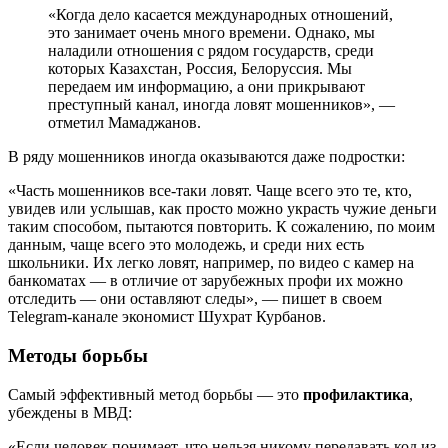
«Когда дело касается международных отношений,
это занимает очень много времени. Однако, мы
наладили отношения с рядом государств, среди
которых Казахстан, Россия, Белоруссия. Мы
передаем им информацию, а они прикрывают
преступный канал, иногда ловят мошенников», —
отметил Мамаджанов.
В ряду мошенников иногда оказываются даже подростки:
«Часть мошенников все-таки ловят. Чаще всего это те, кто,
увидев или услышав, как просто можно украсть чужие деньги
таким способом, пытаются повторить. К сожалению, по моим
данным, чаще всего это молодежь, и среди них есть
школьники. Их легко ловят, например, по видео с камер на
банкоматах — в отличие от зарубежных профи их можно
отследить — они оставляют следы», — пишет в своем
Telegram-канале экономист Шухрат Курбанов.
Методы борьбы
Самый эффективный метод борьбы — это
профилактика
,
убеждены в МВД:
«Если человек понимает, что нельзя никому передавать код из