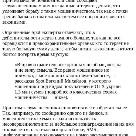
Причем многие пользователи сами сообщают
злоумышленникам личные данные и теряют деньги, что
усложняет борьбу с таким мошенничеством, так как с точки
зрения банков и платежных систем все операции являются
законными.
Опрошенные Spot эксперты отмечают, что в
действительности жертв намного больше, так как не все
обращаются в правоохранительные органы: кто-то теряет не
такую большую сумму денег, чтобы писать заявление, а кто-то
боится потерять время впустую.
«В правоохранительные органы я не обращался, да
и не вижу смысла. Все равно мошенников не
поймают, а мне лишних хлопот будет много», —
рассказал Spot Евгений Михайлов, у которого
мошенники под видом покупателей в OLX украли
1,3 млн сумов (подробнее о классических схемах
мошенничества — ниже).
При этом злоумышленники становятся все изобретательнее.
Так, например, по сообщению одного из банков, в
мошеннических схемах начали использовать
несовершеннолетних: за небольшое вознаграждение на их имя
открывается пластиковая карта в банке, SMS-
информирование подключается на номер злоумышленников.