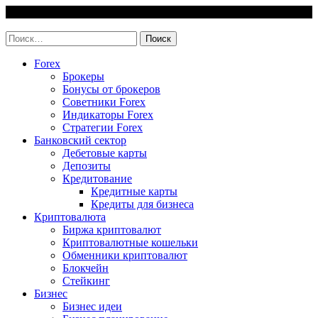
Skip
6 August, 2026
to
invest-easy.ru
content
Найти:
Forex
Брокеры
Бонусы от брокеров
Советники Forex
Индикаторы Forex
Стратегии Forex
Банковский сектор
Дебетовые карты
Депозиты
Кредитование
Кредитные карты
Кредиты для бизнеса
Криптовалюта
Биржа криптовалют
Криптовалютные кошельки
Обменники криптовалют
Блокчейн
Стейкинг
Бизнес
Бизнес идеи