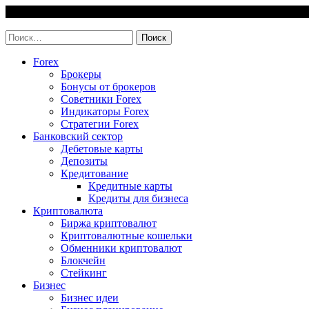
Skip
8 August, 2026
to
invest-easy.ru
content
Найти:
Forex
Брокеры
Бонусы от брокеров
Советники Forex
Индикаторы Forex
Стратегии Forex
Банковский сектор
Дебетовые карты
Депозиты
Кредитование
Кредитные карты
Кредиты для бизнеса
Криптовалюта
Биржа криптовалют
Криптовалютные кошельки
Обменники криптовалют
Блокчейн
Стейкинг
Бизнес
Бизнес идеи