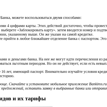
тБанка, можете воспользоваться двумя способами:
ними 4 цифрами карты. Этих действий достаточно, чтобы провес
 выберете «Заблокировать карту». затем вводится номер и подтв
нии, указанному выше. Он же указан на самой кредитке.
ете прийти в любое ближайшее отделение банка с паспортом. Это 
вами и деньгами банка. На нее же могут идти перечисления из 
оваться льготным периодом. Но он не действует, если есть невы
16 лет, имеющий паспорт. Внимательно изучайте условия креди
историю.
роще. Скачайте и установите мобильное приложение Bankiros.r
редложений, оставить заявку в выбранные банки или отправить 
идов и их тарифы