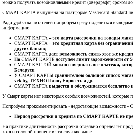
можно получать возобновляемый кредит (овердрафт) сроком до
СМАРТ КАРТА выпущена на платформе Mastercard Standard Inst
Ради удобства читателей попробуем сразу поделиться вывод
информацию.
СМАРТ КАРТА
– это карта рассрочки на товары маг
СМАРТ КАРТА
– это кредитная карта без ограничений
других банков;
СМАРТ КАРТА
дает возможность снять этот же креди
По
СМАРТ КАРТЕ
доступен лимит задолженности от 5
СМАРТ КАРТОЙ
можно совершать все платежи, котор
Беларуси.
У
СМАРТ КАРТЫ
сравнительно большой список магаз
vek.by, ТЕХНО Плюс, Евросеть и др.
СМАРТ КАРТА
выдается и обслуживается бесплатно 
У Смарт карты нет некоторых особых возможностей, которые п
Попробуем прокомментировать «недостающие возможности
Период рассрочки и кредита по СМАРТ КАРТЕ не пре
На практике длительность рассрочки отдельно определяет прод
хотя и годовой процент в эти случаях выше.