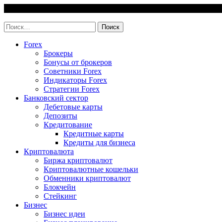
Skip
6 August, 2026
to
invest-easy.ru
content
Найти:
Forex
Брокеры
Бонусы от брокеров
Советники Forex
Индикаторы Forex
Стратегии Forex
Банковский сектор
Дебетовые карты
Депозиты
Кредитование
Кредитные карты
Кредиты для бизнеса
Криптовалюта
Биржа криптовалют
Криптовалютные кошельки
Обменники криптовалют
Блокчейн
Стейкинг
Бизнес
Бизнес идеи