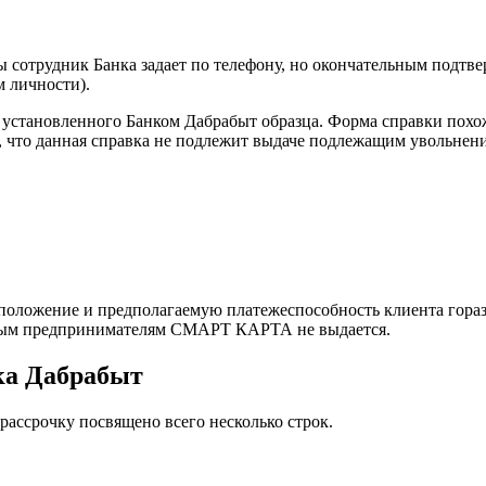
ы сотрудник Банка задает по телефону, но окончательным подтве
м личности).
ы, установленного Банком Дабрабыт образца. Форма справки пох
я, что данная справка не подлежит выдаче подлежащим увольнен
 положение и предполагаемую платежеспособность клиента гораз
ьным предпринимателям СМАРТ КАРТА не выдается.
а Дабрабыт
ассрочку посвящено всего несколько строк.