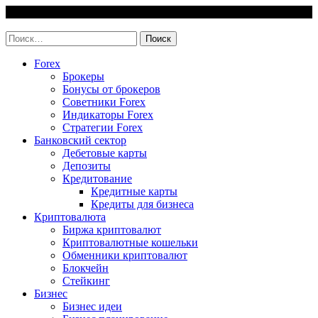
Skip
7 August, 2026
to
invest-easy.ru
content
Найти:
Forex
Брокеры
Бонусы от брокеров
Советники Forex
Индикаторы Forex
Стратегии Forex
Банковский сектор
Дебетовые карты
Депозиты
Кредитование
Кредитные карты
Кредиты для бизнеса
Криптовалюта
Биржа криптовалют
Криптовалютные кошельки
Обменники криптовалют
Блокчейн
Стейкинг
Бизнес
Бизнес идеи