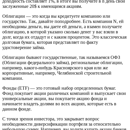
доходность составляет 1%, в итоге вы получите в n день свои
заслуженные 20$ к имеющимся акциям.
Облигации — это когда вы кредитуете компанию или
государство. Так, давайте поподробнее. Есть компания N, ей
необходимы деньги, вы даете ей деньги, а взамен получаете
облигацию, в которой указано сколько денег у вас взяли в
долг, когда их отдадут и с каким процентом. Это классическая
долговая бумага, которая представляет по факту
удостоверение займа.
Облигации бывают государственные, так называемся ОФЗ
(Облигации федерального займа), региональные облигации,
например, какого-нибудь Красноярского края или же
корпоративные, например, Челябинской строительной
компании.
Фонды (ETF) — это готовый набор определенных бумаг.
Фонд покупает акции различных компаний и выпускает свои
универсальные акции, вы покупаете акцию фонда и
начинаете владеть долями во всех акциях, которые есть в
данном фонде.
С точки зрения инвестора, это закрывает вопрос
необходимости диверсификации портфеля за относительно
небольшую сумму. Например, вы ходите купить акции банков