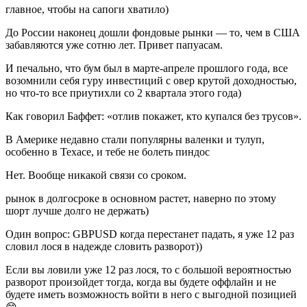
главное, чтобы на сапоги хватило)
До России наконец дошли фондовые рынки — то, чем в США
забавляются уже сотню лет. Привет папуасам.
И печально, что бум был в марте-апреле прошлого года, все
возомнили себя гуру инвестиций с овер крутой доходностью,
но что-то все приутихли со 2 квартала этого года)
Как говорил Баффет: «отлив покажет, кто купался без трусов».
В Америке недавно стали популярны валенки и тулуп,
особенно в Техасе, и тебе не болеть пиндос
Нет. Вообще никакой связи со сроком.
рынок в долгосроке в основном растет, наверно по этому
шорт лучше долго не держать)
Один вопрос: GBPUSD когда перестанет падать, я уже 12 раз
словил лося в надежде словить разворот))
Если вы ловили уже 12 раз лося, то с большой вероятностью
разворот произойдет тогда, когда вы будете оффлайн и не
будете иметь возможность войти в него с выгодной позицией