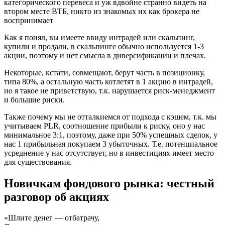
категорического перевеса и уж вдвойне странно видеть на
втором месте ВТБ, никто из знакомых их как брокера не
воспринимает
Как я понял, вы имеете ввиду интрадей или скальпинг,
купили и продали, в скальпинге обычно используется 1-3
акции, поэтому и нет смысла в диверсификации и плечах.
Некоторые, кстати, совмещают, берут часть в позиционку,
типа 80%, а остальную часть котлетят в 1 акцию в интрадей,
но я такое не приветствую, т.к. нарушается риск-менеджмент
и большие риски.
Также почему мы не отталкиемся от подхода с кэшем, т.к. мы
учитываем PLR, соотношение прибыли к риску, оно у нас
минимальное 3:1, поэтому, даже при 50% успешных сделок, у
нас 1 прибыльная покупаем 3 убыточных. Т.е. потенциальное
усреднение у нас отсутствует, но в инвестициях имеет место
для существования.
Новичкам фондового рынка: честный
разговор об акциях
«Шлите денег — отбатрачу,