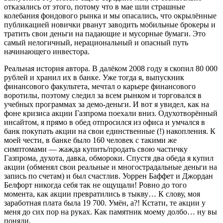
отказались от этого, потому что в мае шли страшные
колебания фондового рынка и мы опасались, что окрылённые
публикацией новички рванут заводить мобильные брокеры и
тратить свои деньги на падающие и мусорные бумаги. Это
самый нелогичный, нерациональный и опасный путь
начинающего инвестора.
Реальная история автора. В далёком 2008 году я скопил 80 000
рублей и хранил их в банке. Уже тогда я, выпускник
финансового факультета, мечтал о карьере финансового
воротилы, поэтому следил за всем рынком и торговался в
учебных программах за демо-деньги. И вот я увидел, как на
фоне кризиса акции Газпрома поехали вниз. Одухотворённый
инсайтом, я прямо в обед отпросился из офиса и умчался в
банк покупать акции на свои единственные (!) накопления. К
моей чести, в банке было 160 человек с такими же
симптомами — жажда купить/продать свою частичку
Газпрома, духота, давка, обмороки. Спустя два обеда я купил
акции (обменял свои реальные и многострадальные деньги на
запись по счетам) и был счастлив. Уоррен Баффет и Джордан
Белфорт никогда себя так не ощущали! Ровно до того
момента, как акции превратились в тыкву… К слову, моя
заработная плата была 19 700. Умён, а?! Кстати, те акции у
меня до сих пор на руках. Как памятник моему долбо… ну вы
поняли.