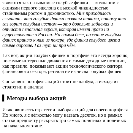
являются так называемые голубые фишки — компании с
акциями первого эшелона с высокой ликвидностью,
стабильным ростом и доходностью.
Мне приходилось
слышать, что голубые фишки названы такими, потому что
газ горит голубым цветом — это довольно забавная и
отчасти печальная версия, которая имеет право на
существование в России. На самом деле, название голубых
фишек пришло к нам из покера, где фишки голубого цвета
самые дорогие. Газ тут ни при чём.
Так вот, акции голубых фишек в портфеле это всегда хорошо,
но самые интересные движения и самые доходные позиции,
как правило, показывают акции технологического сектора,
финансового сектора, ретейла не из числа голубых фишек.
Составлять портфель акций стоит не наобум, а исходя из
стратегии и анализа.
▍Методы выбора акций
Итак, явно есть стратегии выбора акций для своего портфеля.
Их много, я с лёгкостью могу назвать десяток, но в рамках
статьи предпочту раскрыть три самых понятных и полезных
на начальном этапе.