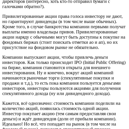
директоров (интересно, хоть кто-то отправил бумаги с
галочками обратно?).
Привилегированные акции права голоса инвестору не дают,
но гарантируют дивиденды (в том числе выше обычных).
Кроме того, в случае банкротства компании первыми получат
выплаты именно владельцы привов. Привилегированные
акции наряду с обычными могут быть доступны к покупке на
фондовых биржах (стоит поискать отметки ао и ап), но их
присутствие на фондовом рынке не обязательно.
Компании выпускают акции, чтобы привлечь деньги
инвесторов. Как только происходит IPO (Initial Public Offering)
на бирже, компания становится открыта для внешнего
инвестирования. Ну и конечно, вокруг акций компаний
начинаются рыночные торги (спекулятивные покупки и
продажи и т.д.), то есть пока компания пользуется деньгами
инвесторов, инвесторы пользуются акциями для получения
спекулятивного дохода (ну или дивидендного дохода).
Кажется, всё однозначно: стоимость компании поделили на
количество акций, появилась стоимость одной акции.
Инвестор покупает акцию (тем самым предоставляя свои
деньги) и ждёт дивидендов (доли от прибыли компании).
Идеально! Но всё, что попадает на рынок (в том числе на