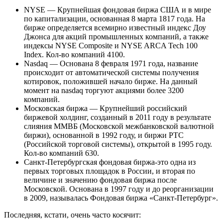
NYSE — Крупнейшая фондовая биржа США и в мире
по капитализации, основанная 8 марта 1817 года. На
бирже определяется всемирно известный индекс Доу
Джонса для акций промышленных компаний, а также
индексы NYSE Composite и NYSE ARCA Tech 100
Index. Кол-во компаний 4100.
Nasdaq — Основана 8 февраля 1971 года, название
происходит от автоматической системы получения
котировок, положившей начало бирже. На данный
момент на nasdaq торгуют акциями более 3200
компаний.
Московская биржа — Крупнейший российский
биржевой холдинг, созданный в 2011 году в результате
слияния ММВБ (Московской межбанковской валютной
биржи), основанной в 1992 году, и биржи РТС
(Российской торговой системы), открытой в 1995 году.
Кол-во компаний 630.
Санкт-Петербургская фондовая биржа-это одна из
первых торговых площадок в России, и вторая по
величине и значению фондовая биржа после
Московской. Основана в 1997 году и до реорганизации
в 2009, называлась Фондовая биржа «Санкт-Петербург».
Последняя, кстати, очень часто косячит: