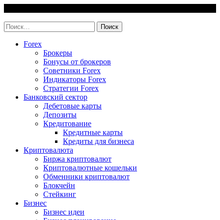
Skip
7 August, 2026
to
invest-easy.ru
content
Найти:
Forex
Брокеры
Бонусы от брокеров
Советники Forex
Индикаторы Forex
Стратегии Forex
Банковский сектор
Дебетовые карты
Депозиты
Кредитование
Кредитные карты
Кредиты для бизнеса
Криптовалюта
Биржа криптовалют
Криптовалютные кошельки
Обменники криптовалют
Блокчейн
Стейкинг
Бизнес
Бизнес идеи