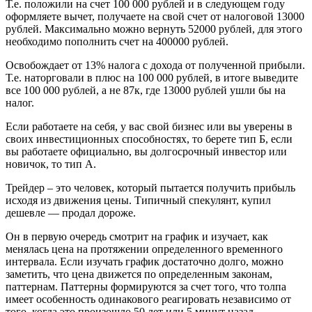
Т.е. положили на счет 100 000 рублей и в следующем году
оформляете вычет, получаете на свой счет от налоговой 13000
рублей. Максимально можно вернуть 52000 рублей, для этого
необходимо пополнить счет на 400000 рублей.
Освобождает от 13% налога с дохода от полученной прибыли.
Т.е. наторговали в плюс на 100 000 рублей, в итоге выведите
все 100 000 рублей, а не 87к, где 13000 рублей ушли бы на
налог.
Если работаете на себя, у вас свой бизнес или вы уверены в
своих инвестиционных способностях, то берете тип Б, если
вы работаете официально, вы долгосрочный инвестор или
новичок, то тип А.
Трейдер – это человек, который пытается получить прибыль
исходя из движения цены. Типичный спекулянт, купил
дешевле — продал дороже.
Он в первую очередь смотрит на график и изучает, как
менялась цена на протяжении определенного временного
интервала. Если изучать график достаточно долго, можно
заметить, что цена движется по определенным законам,
паттернам. Паттерны формируются за счет того, что толпа
имеет особенность одинакового реагировать независимо от
того, когда это произошло 50 лет или 5 минут назад.