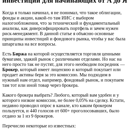
инвестиций для начинающих от А до Я
Когда я только начинал, я не понимал, что такое облигации,
фонды и акции, какой-то там ИИС с выбором
налогообложения, что за технический и фундаментальный
анализы, как диверсифицировать портфель и зачем нужен
риск-менеджмент. В данной статье я объясню основные
принципы инвестиций и фондового рынка, чтобы у вас была
шпаргалка на все вопросы.
Есть
Биржа
на которой осуществляется торговля ценными
бумагами, эдакий рынок с различными отделами. Но нас на
него просто так не пустят, для этого необходим посредник —
Брокер
, который имеет лицензию и который покупает или
продает активы беря за это комиссию. Мы подходим в
нужный нам отдел, например, фондовый рынок, и покупаем
там тот или иной товар через брокера.
Какого брокера выбрать? Любого, который вам удобен и у
которого низкие комиссии, не более 0,05% на сделку. Кстати,
недавно проводил опрос в канале, кто каким брокером
пользуется, и 440 голосов от 600+ проголосовавших, было
отдано за 1 из 9 брокеров.
Перечислю некоторые из известных: