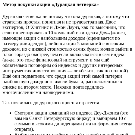
Метод покупки акций «Дурацкая четверка»
Дурацкая четвёрка не потому что она дурацкая, а потому что
стратегия простая, понятная и не трудозатратная. Двое
экспертов, О’Хиггинс и Джон Даунз, как-то выяснили, что
если инвестировать в 10 компаний из индекса Доу-Джонса,
имеющие акции с наибольшим доходом (оценивается по
размеру дивидендов), либо в акции 5 компаний с высоким
доходом, но с низкой стоимостью самих бумаг, можно выйти в
плюс гораздо быстрее, чем если вкладываться в сам индекс
(да-да, это тоже финансовый инструмент, и мы ещё
обязательно поговорим об индексах и других интересных
инструментах инвестирования — ликбезить, так по полной).
Ещё они подметили, что среди акций этой самой пятёрки
наибольшую доходность имели бумаги, расположенные в
списке на втором месте. Находки подтвердились
многочисленными наблюдениями.
Так появилась до дурацкого простая стратегия.
Смотрим акции компаний из индекса Доу-Джонса (это
вам на Санкт-Петербургскую биржу) и выбираем 10 с
самыми высокими дивидендами (эта информация всегда
открыта).
Выбираем из них пятёрку акций с самой низкой ценой.