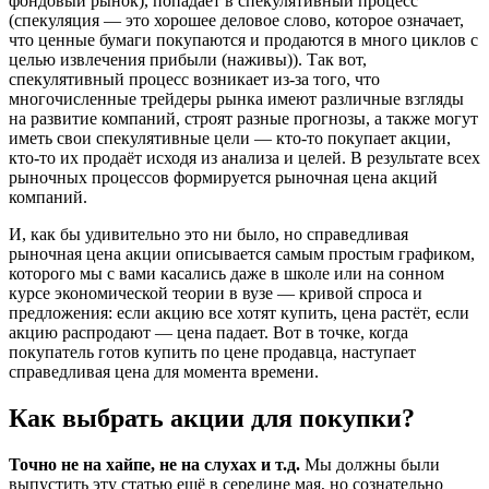
фондовый рынок), попадает в спекулятивный процесс
(спекуляция — это хорошее деловое слово, которое означает,
что ценные бумаги покупаются и продаются в много циклов с
целью извлечения прибыли (наживы)). Так вот,
спекулятивный процесс возникает из-за того, что
многочисленные трейдеры рынка имеют различные взгляды
на развитие компаний, строят разные прогнозы, а также могут
иметь свои спекулятивные цели — кто-то покупает акции,
кто-то их продаёт исходя из анализа и целей. В результате всех
рыночных процессов формируется рыночная цена акций
компаний.
И, как бы удивительно это ни было, но справедливая
рыночная цена акции описывается самым простым графиком,
которого мы с вами касались даже в школе или на сонном
курсе экономической теории в вузе — кривой спроса и
предложения: если акцию все хотят купить, цена растёт, если
акцию распродают — цена падает. Вот в точке, когда
покупатель готов купить по цене продавца, наступает
справедливая цена для момента времени.
Как выбрать акции для покупки?
Точно не на хайпе, не на слухах и т.д.
Мы должны были
выпустить эту статью ещё в середине мая, но сознательно