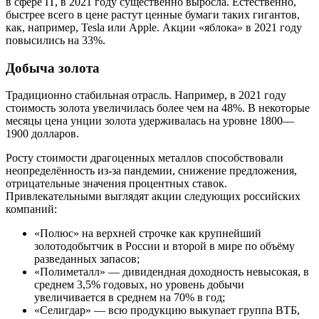
в сфере IT, в 2021 году существенно выросла. Естественно,
быстрее всего в цене растут ценные бумаги таких гигантов,
как, например, Tesla или Apple. Акции «яблока» в 2021 году
повысились на 33%.
Добыча золота
Традиционно стабильная отрасль. Например, в 2021 году
стоимость золота увеличилась более чем на 48%. В некоторые
месяцы цена унции золота удерживалась на уровне 1800—
1900 долларов.
Росту стоимости драгоценных металлов способствовали
неопределённость из-за пандемии, снижение предложения,
отрицательные значения процентных ставок.
Привлекательными выглядят акции следующих российских
компаний:
«Полюс» на верхней строчке как крупнейший
золотодобытчик в России и второй в мире по объёму
разведанных запасов;
«Полиметалл» — дивидендная доходность невысокая, в
среднем 3,5% годовых, но уровень добычи
увеличивается в среднем на 70% в год;
«Селигдар» — всю продукцию выкупает группа ВТБ,