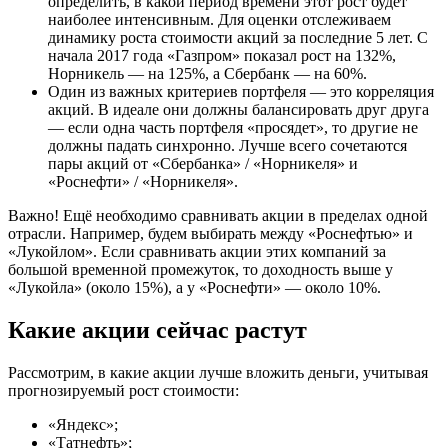
определить, в какой период времени этот рост будет
наиболее интенсивным. Для оценки отслеживаем
динамику роста стоимости акций за последние 5 лет. С
начала 2017 года «Газпром» показал рост на 132%,
Норникель — на 125%, а Сбербанк — на 60%.
Один из важных критериев портфеля — это корреляция
акций. В идеале они должны балансировать друг друга
— если одна часть портфеля «просядет», то другие не
должны падать синхронно. Лучше всего сочетаются
пары акций от «Сбербанка» / «Норникеля» и
«Роснефти» / «Норникеля».
Важно! Ещё необходимо сравнивать акции в пределах одной
отрасли. Например, будем выбирать между «Роснефтью» и
«Лукойлом». Если сравнивать акции этих компаний за
большой временной промежуток, то доходность выше у
«Лукойла» (около 15%), а у «Роснефти» — около 10%.
Какие акции сейчас растут
Рассмотрим, в какие акции лучше вложить деньги, учитывая
прогнозируемый рост стоимости:
«Яндекс»;
«Татнефть»;