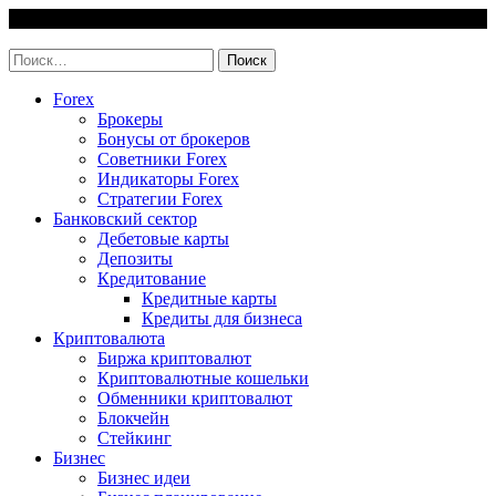
Skip
9 August, 2026
to
invest-easy.ru
content
Найти:
Forex
Брокеры
Бонусы от брокеров
Советники Forex
Индикаторы Forex
Стратегии Forex
Банковский сектор
Дебетовые карты
Депозиты
Кредитование
Кредитные карты
Кредиты для бизнеса
Криптовалюта
Биржа криптовалют
Криптовалютные кошельки
Обменники криптовалют
Блокчейн
Стейкинг
Бизнес
Бизнес идеи