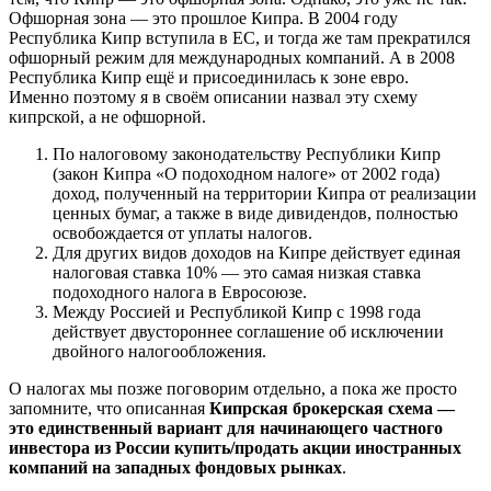
Офшорная зона — это прошлое Кипра. В 2004 году
Республика Кипр вступила в ЕС, и тогда же там прекратился
офшорный режим для международных компаний. А в 2008
Республика Кипр ещё и присоединилась к зоне евро.
Именно поэтому я в своём описании назвал эту схему
кипрской, а не офшорной.
По налоговому законодательству Республики Кипр
(закон Кипра «О подоходном налоге» от 2002 года)
доход, полученный на территории Кипра от реализации
ценных бумаг, а также в виде дивидендов, полностью
освобождается от уплаты налогов.
Для других видов доходов на Кипре действует единая
налоговая ставка 10% — это самая низкая ставка
подоходного налога в Евросоюзе.
Между Россией и Республикой Кипр с 1998 года
действует двустороннее соглашение об исключении
двойного налогообложения.
О налогах мы позже поговорим отдельно, а пока же просто
запомните, что описанная
Кипрская брокерская схема —
это единственный вариант для начинающего частного
инвестора из России купить/продать акции иностранных
компаний на западных фондовых рынках
.