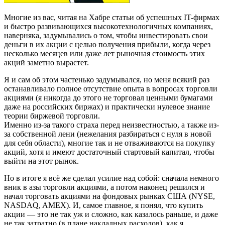
Многие из вас, читая на Хабре статьи об успешных IT-фирмах
и быстро развивающихся высокотехнологичных компаниях,
наверняка, задумывались о том, чтобы инвестировать свои
деньги в их акции с целью получения прибыли, когда через
несколько месяцев или даже лет рыночная стоимость этих
акций заметно вырастет.
Я и сам об этом частенько задумывался, но меня всякий раз
останавливало полное отсутствие опыта в вопросах торговли
акциями (я никогда до этого не торговал ценными бумагами
даже на российских биржах) и практически нулевое знание
теории биржевой торговли.
Именно из-за такого страха перед неизвестностью, а также из-
за собственной лени (нежелания разбираться с нуля в новой
для себя области), многие так и не отваживаются на покупку
акций, хотя и имеют достаточный стартовый капитал, чтобы
выйти на этот рынок.
Но в итоге я всё же сделал усилие над собой: сначала немного
вник в азы торговли акциями, а потом наконец решился и
начал торговать акциями на фондовых рынках США (NYSE,
NASDAQ, AMEX). И, самое главное, я понял, что купить
акции — это не так уж и сложно, как казалось раньше, и даже
не так затратно (в плане накладных расходов), как я