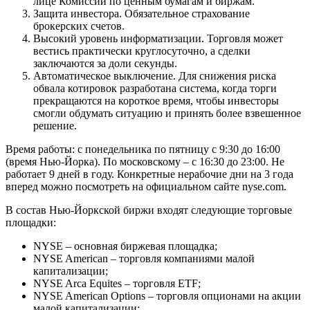
лице Комиссии по ценным бумагам и биржам.
Защита инвестора. Обязательное страхование
брокерских счетов.
Высокий уровень информатизации. Торговля может
вестись практически круглосуточно, а сделки
заключаются за доли секунды.
Автоматическое выключение. Для снижения риска
обвала котировок разработана система, когда торги
прекращаются на короткое время, чтобы инвесторы
смогли обдумать ситуацию и принять более взвешенное
решение.
Время работы: с понедельника по пятницу с 9:30 до 16:00
(время Нью-Йорка). По московскому – с 16:30 до 23:00. Не
работает 9 дней в году. Конкретные нерабочие дни на 3 года
вперед можно посмотреть на официальном сайте nyse.com.
В состав Нью-Йоркской биржи входят следующие торговые
площадки:
NYSE – основная биржевая площадка;
NYSE American – торговля компаниями малой
капитализации;
NYSE Arca Equites – торговля ETF;
NYSE American Options – торговля опционами на акции
малой капитализации;