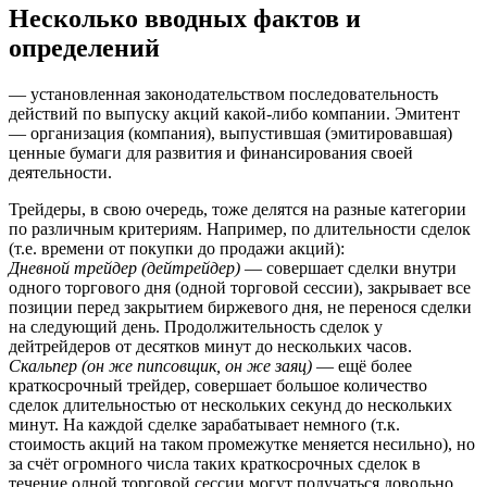
Несколько вводных фактов и
определений
— установленная законодательством последовательность
действий по выпуску акций какой-либо компании. Эмитент
— организация (компания), выпустившая (эмитировавшая)
ценные бумаги для развития и финансирования своей
деятельности.
Трейдеры, в свою очередь, тоже делятся на разные категории
по различным критериям. Например, по длительности сделок
(т.е. времени от покупки до продажи акций):
Дневной трейдер (дейтрейдер)
— совершает сделки внутри
одного торгового дня (одной торговой сессии), закрывает все
позиции перед закрытием биржевого дня, не перенося сделки
на следующий день. Продолжительность сделок у
дейтрейдеров от десятков минут до нескольких часов.
Скальпер (он же пипсовщик, он же заяц)
— ещё более
краткосрочный трейдер, совершает большое количество
сделок длительностью от нескольких секунд до нескольких
минут. На каждой сделке зарабатывает немного (т.к.
стоимость акций на таком промежутке меняется несильно), но
за счёт огромного числа таких краткосрочных сделок в
течение одной торговой сессии могут получаться довольно