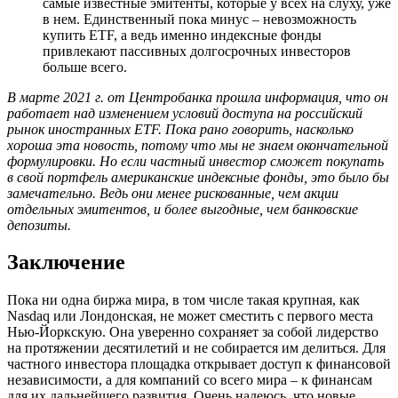
самые известные эмитенты, которые у всех на слуху, уже
в нем. Единственный пока минус – невозможность
купить ETF, а ведь именно индексные фонды
привлекают пассивных долгосрочных инвесторов
больше всего.
В марте 2021 г. от Центробанка прошла информация, что он
работает над изменением условий доступа на российский
рынок иностранных ETF. Пока рано говорить, насколько
хороша эта новость, потому что мы не знаем окончательной
формулировки. Но если частный инвестор сможет покупать
в свой портфель американские индексные фонды, это было бы
замечательно. Ведь они менее рискованные, чем акции
отдельных эмитентов, и более выгодные, чем банковские
депозиты.
Заключение
Пока ни одна биржа мира, в том числе такая крупная, как
Nasdaq или Лондонская, не может сместить с первого места
Нью-Йоркскую. Она уверенно сохраняет за собой лидерство
на протяжении десятилетий и не собирается им делиться. Для
частного инвестора площадка открывает доступ к финансовой
независимости, а для компаний со всего мира – к финансам
для их дальнейшего развития. Очень надеюсь, что новые