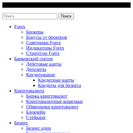
Skip
9 August, 2026
to
invest-easy.ru
content
Найти:
Forex
Брокеры
Бонусы от брокеров
Советники Forex
Индикаторы Forex
Стратегии Forex
Банковский сектор
Дебетовые карты
Депозиты
Кредитование
Кредитные карты
Кредиты для бизнеса
Криптовалюта
Биржа криптовалют
Криптовалютные кошельки
Обменники криптовалют
Блокчейн
Стейкинг
Бизнес
Бизнес идеи