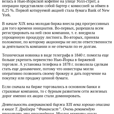
велась в Нью-Йоркской кофейне на улице Уолл-стрит, а
операции представляли собой бартер с комиссией за обмен в
0,25 %. Первой котируемой акцией стала бумага Bank of New
York.
В начале XIX века молодая биржа внесла ряд прогрессивных
для того времени инициатив. Во-первых, разрешила всем
регистрировать на ней свои компании, т. е. внедрила
упрощенную процедуру листинга. Во-вторых, приняла
положение, по которому акционеры не несли ответственности
за деятельность компании и не отвечали по ее долгам.
Техническая новинка в виде телеграфа в 1840 г. помогла еще
больше укрепить первенство Нью-Йорка в биржевой
торговле. А установка телефона в 1878 г. позволила сделкам
стать еще динамичнее, потому что инвесторы могли
оперативно позвонить своему брокеру и дать поручение на
покупку или продажу ценной бумаги.
Если сначала на бирже торговались в основном банки и
страховые компании, то с бурным развитием сети железных
дорог именно их акции стали доминировать.
Деятельность американской биржи XIX века хорошо описана
в книге Т. Драйзера “Финансист”. Очень рекомендую
прочитать это произведение. Многие моменты книги