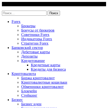
Skip
9 August, 2026
to
invest-easy.ru
content
Найти:
Forex
Брокеры
Бонусы от брокеров
Советники Forex
Индикаторы Forex
Стратегии Forex
Банковский сектор
Дебетовые карты
Депозиты
Кредитование
Кредитные карты
Кредиты для бизнеса
Криптовалюта
Биржа криптовалют
Криптовалютные кошельки
Обменники криптовалют
Блокчейн
Стейкинг
Бизнес
Бизнес идеи