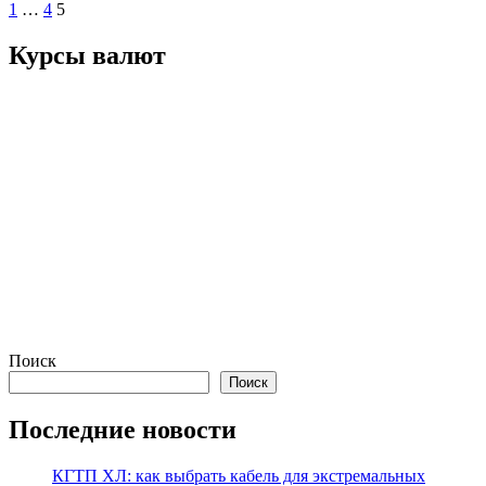
Пагинация
1
…
4
5
записей
Курсы валют
Поиск
Поиск
Последние новости
КГТП ХЛ: как выбрать кабель для экстремальных