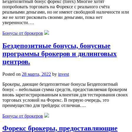
Бездепозитный бонус форекс (forex) Многие хотят
попробовать торговать на Форексе с реального счёта
реальными деньгами, но не имеют свободной наличности или
же не хотят рисковать своими деньгами, пока нет
уверенности….
Бонусы от брокеров
Бездепозитные бонусы, бонусные
программы брокеров и дилинговых
центров.
Posted on
28 марта, 2022
by
invest
Брокеры, дающие бездепозитные бонусы Бездепозитный
бонус – небольшая сумма средств, предоставляемая брокером
вновь зарегистрированным клиентам для тестирования своих
торговых условий на Форекс. В первую очередь, это
преимущество для трейдера: отличная….
Бонусы от брокеров
Форекс брокеры, предоставляющие