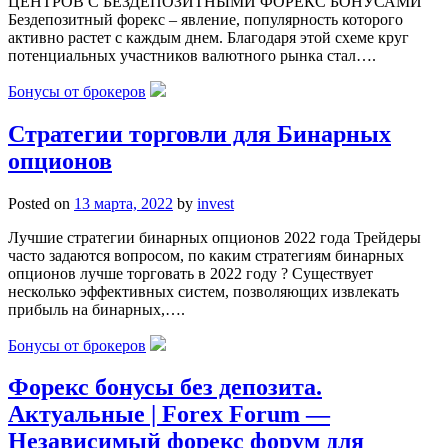
ЦЕНТРОВ С БЕЗДЕПОЗИТНЫМИ ФОРЕКС БОНУСАМИ
Бездепозитный форекс – явление, популярность которого
активно растет с каждым днем. Благодаря этой схеме круг
потенциальных участников валютного рынка стал….
Бонусы от брокеров
Стратегии торговли для Бинарных
опционов
Posted on
13 марта, 2022
by
invest
Лучшие стратегии бинарных опционов 2022 года Трейдеры
часто задаются вопросом, по каким стратегиям бинарных
опционов лучше торговать в 2022 году ? Существует
несколько эффективных систем, позволяющих извлекать
прибыль на бинарных,….
Бонусы от брокеров
Форекс бонусы без депозита.
Актуальные | Forex Forum —
Независимый форекс форум для