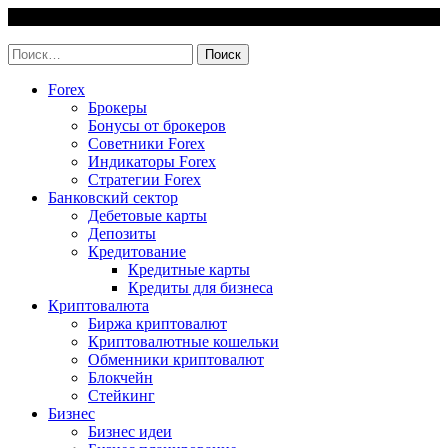
Skip
6 August, 2026
to
invest-easy.ru
content
Найти:
Forex
Брокеры
Бонусы от брокеров
Советники Forex
Индикаторы Forex
Стратегии Forex
Банковский сектор
Дебетовые карты
Депозиты
Кредитование
Кредитные карты
Кредиты для бизнеса
Криптовалюта
Биржа криптовалют
Криптовалютные кошельки
Обменники криптовалют
Блокчейн
Стейкинг
Бизнес
Бизнес идеи